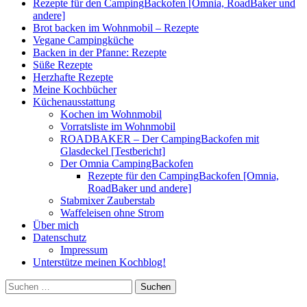
Rezepte für den CampingBackofen [Omnia, RoadBaker und
andere]
Brot backen im Wohnmobil – Rezepte
Vegane Campingküche
Backen in der Pfanne: Rezepte
Süße Rezepte
Herzhafte Rezepte
Meine Kochbücher
Küchenausstattung
Kochen im Wohnmobil
Vorratsliste im Wohnmobil
ROADBAKER – Der CampingBackofen mit
Glasdeckel [Testbericht]
Der Omnia CampingBackofen
Rezepte für den CampingBackofen [Omnia,
RoadBaker und andere]
Stabmixer Zauberstab
Waffeleisen ohne Strom
Über mich
Datenschutz
Impressum
Unterstütze meinen Kochblog!
Suchen
nach: