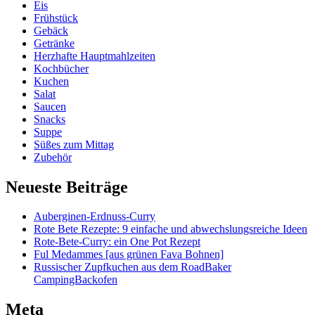
Eis
Frühstück
Gebäck
Getränke
Herzhafte Hauptmahlzeiten
Kochbücher
Kuchen
Salat
Saucen
Snacks
Suppe
Süßes zum Mittag
Zubehör
Neueste Beiträge
Auberginen-Erdnuss-Curry
Rote Bete Rezepte: 9 einfache und abwechslungsreiche Ideen
Rote-Bete-Curry: ein One Pot Rezept
Ful Medammes [aus grünen Fava Bohnen]
Russischer Zupfkuchen aus dem RoadBaker
CampingBackofen
Meta