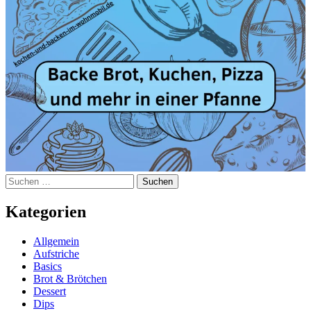
Suchen
nach:
Kategorien
Allgemein
Aufstriche
Basics
Brot & Brötchen
Dessert
Dips