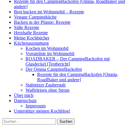
Rezepte für den CampingBackofen [Omnia, RoadBaker und
andere]
Brot backen im Wohnmobil – Rezepte
Vegane Campingküche
Backen in der Pfanne: Rezepte
Süße Rezepte
Herzhafte Rezepte
Meine Kochbücher
Küchenausstattung
Kochen im Wohnmobil
Vorratsliste im Wohnmobil
ROADBAKER – Der CampingBackofen mit
Glasdeckel [Testbericht]
Der Omnia CampingBackofen
Rezepte für den CampingBackofen [Omnia,
RoadBaker und andere]
Stabmixer Zauberstab
Waffeleisen ohne Strom
Über mich
Datenschutz
Impressum
Unterstütze meinen Kochblog!
Suchen
nach: