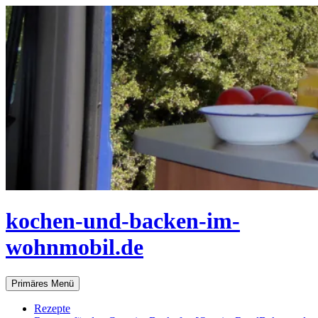
Zum
Inhalt
springen
kochen-und-backen-im-
wohnmobil.de
Suchen
Primäres Menü
Rezepte