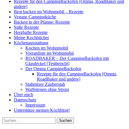
Rezepte für den CampingBackofen [Omnia, RoadBaker und
andere]
Brot backen im Wohnmobil – Rezepte
Vegane Campingküche
Backen in der Pfanne: Rezepte
Süße Rezepte
Herzhafte Rezepte
Meine Kochbücher
Küchenausstattung
Kochen im Wohnmobil
Vorratsliste im Wohnmobil
ROADBAKER – Der CampingBackofen mit
Glasdeckel [Testbericht]
Der Omnia CampingBackofen
Rezepte für den CampingBackofen [Omnia,
RoadBaker und andere]
Stabmixer Zauberstab
Waffeleisen ohne Strom
Über mich
Datenschutz
Impressum
Unterstütze meinen Kochblog!
Suchen
nach: