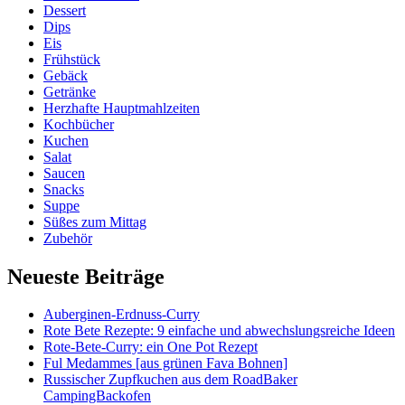
Dessert
Dips
Eis
Frühstück
Gebäck
Getränke
Herzhafte Hauptmahlzeiten
Kochbücher
Kuchen
Salat
Saucen
Snacks
Suppe
Süßes zum Mittag
Zubehör
Neueste Beiträge
Auberginen-Erdnuss-Curry
Rote Bete Rezepte: 9 einfache und abwechslungsreiche Ideen
Rote-Bete-Curry: ein One Pot Rezept
Ful Medammes [aus grünen Fava Bohnen]
Russischer Zupfkuchen aus dem RoadBaker
CampingBackofen