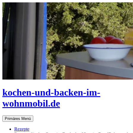
Zum
Inhalt
springen
kochen-und-backen-im-
wohnmobil.de
Suchen
Primäres Menü
Rezepte