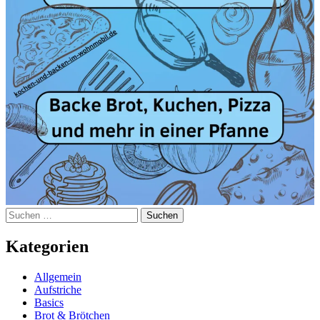
Suchen
nach:
Kategorien
Allgemein
Aufstriche
Basics
Brot & Brötchen