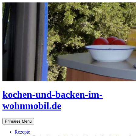
Zum
Inhalt
springen
kochen-und-backen-im-
wohnmobil.de
Suchen
Primäres Menü
Rezepte