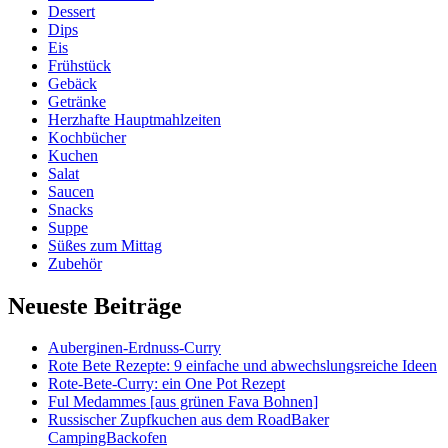
Dessert
Dips
Eis
Frühstück
Gebäck
Getränke
Herzhafte Hauptmahlzeiten
Kochbücher
Kuchen
Salat
Saucen
Snacks
Suppe
Süßes zum Mittag
Zubehör
Neueste Beiträge
Auberginen-Erdnuss-Curry
Rote Bete Rezepte: 9 einfache und abwechslungsreiche Ideen
Rote-Bete-Curry: ein One Pot Rezept
Ful Medammes [aus grünen Fava Bohnen]
Russischer Zupfkuchen aus dem RoadBaker
CampingBackofen