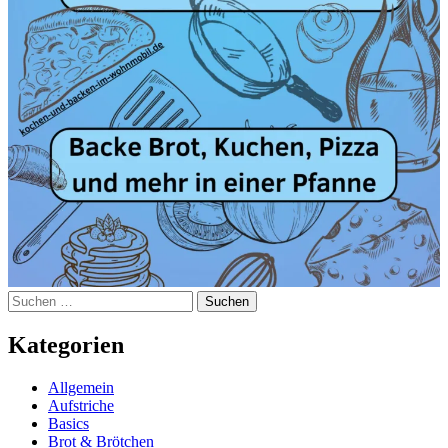
Suchen
nach:
Kategorien
Allgemein
Aufstriche
Basics
Brot & Brötchen