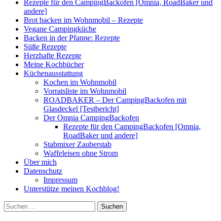
Rezepte für den CampingBackofen [Omnia, RoadBaker und
andere]
Brot backen im Wohnmobil – Rezepte
Vegane Campingküche
Backen in der Pfanne: Rezepte
Süße Rezepte
Herzhafte Rezepte
Meine Kochbücher
Küchenausstattung
Kochen im Wohnmobil
Vorratsliste im Wohnmobil
ROADBAKER – Der CampingBackofen mit
Glasdeckel [Testbericht]
Der Omnia CampingBackofen
Rezepte für den CampingBackofen [Omnia,
RoadBaker und andere]
Stabmixer Zauberstab
Waffeleisen ohne Strom
Über mich
Datenschutz
Impressum
Unterstütze meinen Kochblog!
Suchen
nach: