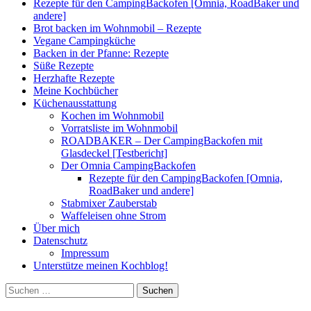
Rezepte für den CampingBackofen [Omnia, RoadBaker und
andere]
Brot backen im Wohnmobil – Rezepte
Vegane Campingküche
Backen in der Pfanne: Rezepte
Süße Rezepte
Herzhafte Rezepte
Meine Kochbücher
Küchenausstattung
Kochen im Wohnmobil
Vorratsliste im Wohnmobil
ROADBAKER – Der CampingBackofen mit
Glasdeckel [Testbericht]
Der Omnia CampingBackofen
Rezepte für den CampingBackofen [Omnia,
RoadBaker und andere]
Stabmixer Zauberstab
Waffeleisen ohne Strom
Über mich
Datenschutz
Impressum
Unterstütze meinen Kochblog!
Suchen
nach: