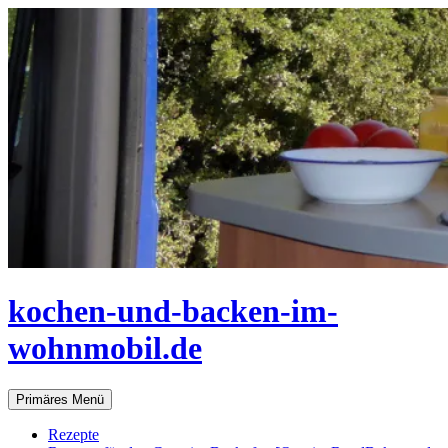
Zum
Inhalt
springen
kochen-und-backen-im-
wohnmobil.de
Suchen
Primäres Menü
Rezepte