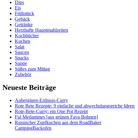
Dips
Eis
Frühstück
Gebäck
Getränke
Herzhafte Hauptmahlzeiten
Kochbücher
Kuchen
Salat
Saucen
Snacks
Suppe
Süßes zum Mittag
Zubehör
Neueste Beiträge
Auberginen-Erdnuss-Curry
Rote Bete Rezepte: 9 einfache und abwechslungsreiche Ideen
Rote-Bete-Curry: ein One Pot Rezept
Ful Medammes [aus grünen Fava Bohnen]
Russischer Zupfkuchen aus dem RoadBaker
CampingBackofen