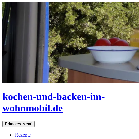
Zum
Inhalt
springen
kochen-und-backen-im-
wohnmobil.de
Suchen
Primäres Menü
Rezepte