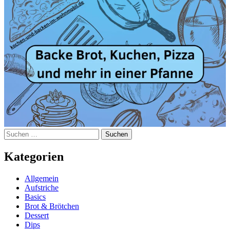
Suchen
nach:
Kategorien
Allgemein
Aufstriche
Basics
Brot & Brötchen
Dessert
Dips