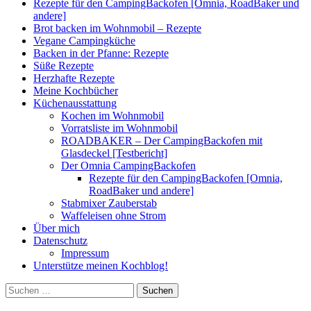
Rezepte für den CampingBackofen [Omnia, RoadBaker und
andere]
Brot backen im Wohnmobil – Rezepte
Vegane Campingküche
Backen in der Pfanne: Rezepte
Süße Rezepte
Herzhafte Rezepte
Meine Kochbücher
Küchenausstattung
Kochen im Wohnmobil
Vorratsliste im Wohnmobil
ROADBAKER – Der CampingBackofen mit
Glasdeckel [Testbericht]
Der Omnia CampingBackofen
Rezepte für den CampingBackofen [Omnia,
RoadBaker und andere]
Stabmixer Zauberstab
Waffeleisen ohne Strom
Über mich
Datenschutz
Impressum
Unterstütze meinen Kochblog!
Suchen
nach: