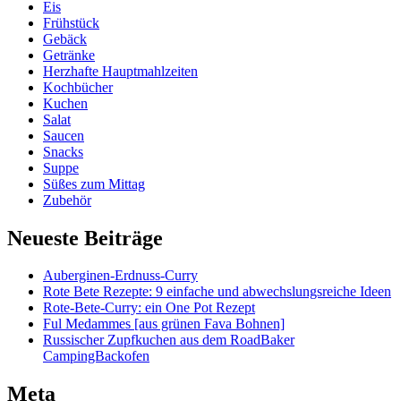
Eis
Frühstück
Gebäck
Getränke
Herzhafte Hauptmahlzeiten
Kochbücher
Kuchen
Salat
Saucen
Snacks
Suppe
Süßes zum Mittag
Zubehör
Neueste Beiträge
Auberginen-Erdnuss-Curry
Rote Bete Rezepte: 9 einfache und abwechslungsreiche Ideen
Rote-Bete-Curry: ein One Pot Rezept
Ful Medammes [aus grünen Fava Bohnen]
Russischer Zupfkuchen aus dem RoadBaker
CampingBackofen
Meta