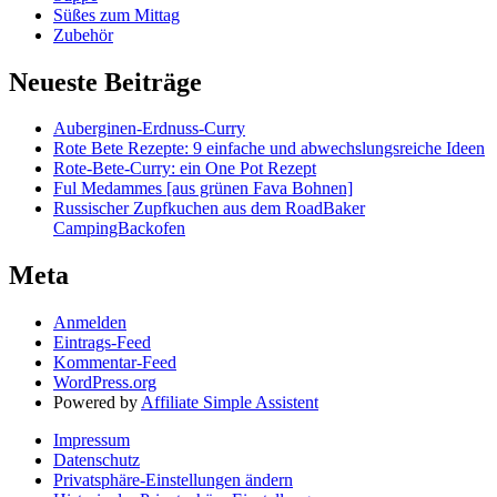
Süßes zum Mittag
Zubehör
Neueste Beiträge
Auberginen-Erdnuss-Curry
Rote Bete Rezepte: 9 einfache und abwechslungsreiche Ideen
Rote-Bete-Curry: ein One Pot Rezept
Ful Medammes [aus grünen Fava Bohnen]
Russischer Zupfkuchen aus dem RoadBaker
CampingBackofen
Meta
Anmelden
Eintrags-Feed
Kommentar-Feed
WordPress.org
Powered by
Affiliate Simple Assistent
Impressum
Datenschutz
Privatsphäre-Einstellungen ändern