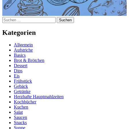
Suchen
nach:
Kategorien
Allgemein
Aufstriche
Basics
Brot & Brötchen
Dessert
Dips
Eis
Frühstück
Gebäck
Getränke
Herzhafte Hauptmahlzeiten
Kochbücher
Kuchen
Salat
Saucen
Snacks
Suppe