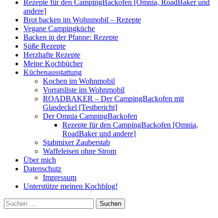
Rezepte für den CampingBackofen [Omnia, RoadBaker und
andere]
Brot backen im Wohnmobil – Rezepte
Vegane Campingküche
Backen in der Pfanne: Rezepte
Süße Rezepte
Herzhafte Rezepte
Meine Kochbücher
Küchenausstattung
Kochen im Wohnmobil
Vorratsliste im Wohnmobil
ROADBAKER – Der CampingBackofen mit
Glasdeckel [Testbericht]
Der Omnia CampingBackofen
Rezepte für den CampingBackofen [Omnia,
RoadBaker und andere]
Stabmixer Zauberstab
Waffeleisen ohne Strom
Über mich
Datenschutz
Impressum
Unterstütze meinen Kochblog!
Suchen
nach: