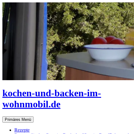
Zum
Inhalt
springen
kochen-und-backen-im-
wohnmobil.de
Suchen
Primäres Menü
Rezepte