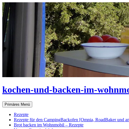
Zum
Inhalt
springen
kochen-und-backen-im-wohnmo
Suchen
Primäres Menü
Rezepte
Rezepte für den CampingBackofen [Omnia, RoadBaker und an
Brot backen im Wohnmobil – Rezepte