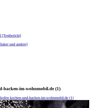
Testbericht]
Baker und andere]
d-backen-im-wohnmobil.de (1)
kofen kochen-und-backen-im-wohnmobil.de (1)