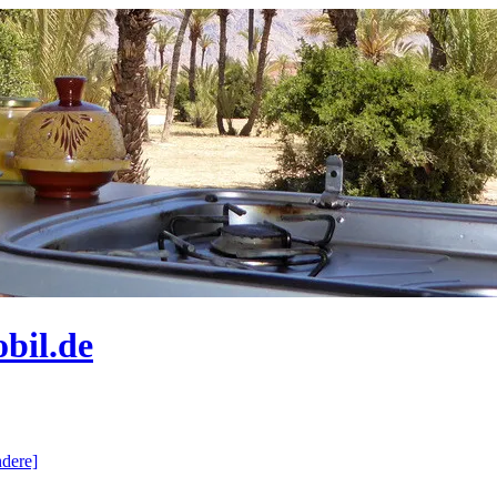
bil.de
dere]