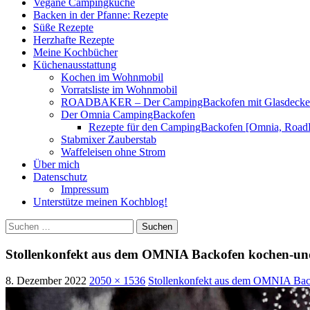
Vegane Campingküche
Backen in der Pfanne: Rezepte
Süße Rezepte
Herzhafte Rezepte
Meine Kochbücher
Küchenausstattung
Kochen im Wohnmobil
Vorratsliste im Wohnmobil
ROADBAKER – Der CampingBackofen mit Glasdeckel [
Der Omnia CampingBackofen
Rezepte für den CampingBackofen [Omnia, Road
Stabmixer Zauberstab
Waffeleisen ohne Strom
Über mich
Datenschutz
Impressum
Unterstütze meinen Kochblog!
Suchen
nach:
Stollenkonfekt aus dem OMNIA Backofen kochen-un
8. Dezember 2022
2050 × 1536
Stollenkonfekt aus dem OMNIA Bac