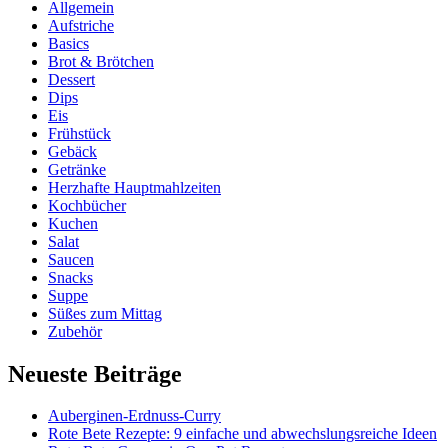
Allgemein
Aufstriche
Basics
Brot & Brötchen
Dessert
Dips
Eis
Frühstück
Gebäck
Getränke
Herzhafte Hauptmahlzeiten
Kochbücher
Kuchen
Salat
Saucen
Snacks
Suppe
Süßes zum Mittag
Zubehör
Neueste Beiträge
Auberginen-Erdnuss-Curry
Rote Bete Rezepte: 9 einfache und abwechslungsreiche Ideen