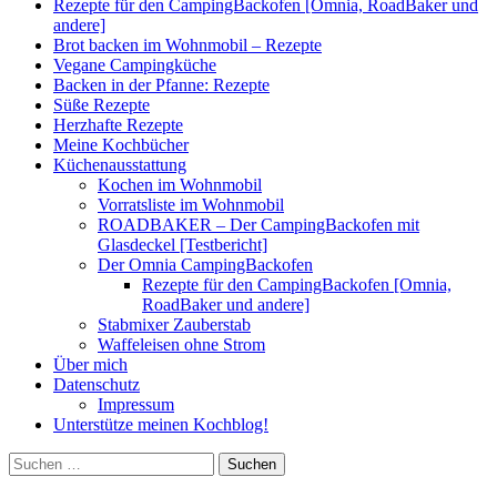
Rezepte für den CampingBackofen [Omnia, RoadBaker und
andere]
Brot backen im Wohnmobil – Rezepte
Vegane Campingküche
Backen in der Pfanne: Rezepte
Süße Rezepte
Herzhafte Rezepte
Meine Kochbücher
Küchenausstattung
Kochen im Wohnmobil
Vorratsliste im Wohnmobil
ROADBAKER – Der CampingBackofen mit
Glasdeckel [Testbericht]
Der Omnia CampingBackofen
Rezepte für den CampingBackofen [Omnia,
RoadBaker und andere]
Stabmixer Zauberstab
Waffeleisen ohne Strom
Über mich
Datenschutz
Impressum
Unterstütze meinen Kochblog!
Suchen
nach: