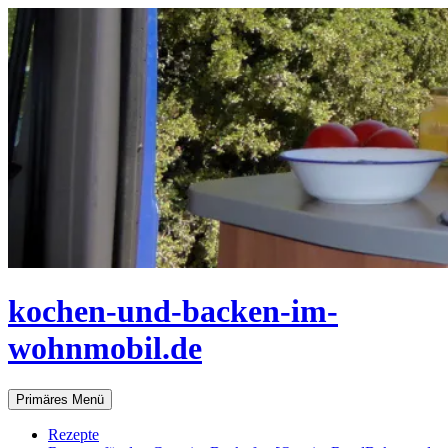
Zum
Inhalt
springen
kochen-und-backen-im-
wohnmobil.de
Suchen
Primäres Menü
Rezepte