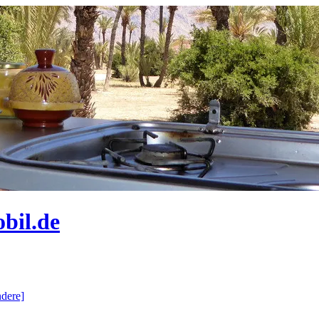
bil.de
dere]