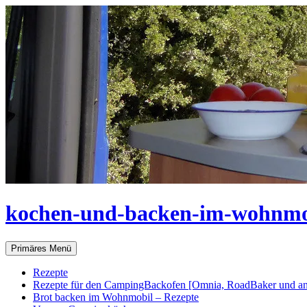
Zum
Inhalt
springen
kochen-und-backen-im-wohnmo
Suchen
Primäres Menü
Rezepte
Rezepte für den CampingBackofen [Omnia, RoadBaker und an
Brot backen im Wohnmobil – Rezepte