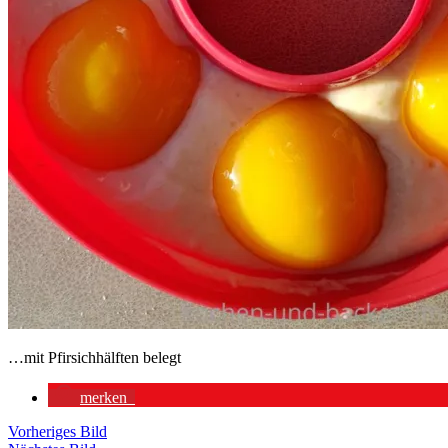
…mit Pfirsichhälften belegt
merken
Vorheriges Bild