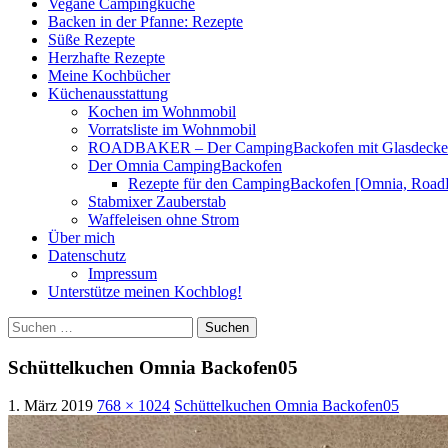
Vegane Campingküche
Backen in der Pfanne: Rezepte
Süße Rezepte
Herzhafte Rezepte
Meine Kochbücher
Küchenausstattung
Kochen im Wohnmobil
Vorratsliste im Wohnmobil
ROADBAKER – Der CampingBackofen mit Glasdeckel [
Der Omnia CampingBackofen
Rezepte für den CampingBackofen [Omnia, Road
Stabmixer Zauberstab
Waffeleisen ohne Strom
Über mich
Datenschutz
Impressum
Unterstütze meinen Kochblog!
Suchen
nach:
Schüttelkuchen Omnia Backofen05
1. März 2019
768 × 1024
Schüttelkuchen Omnia Backofen05