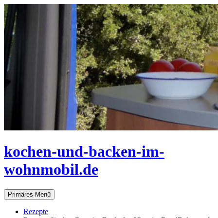
Zum
Inhalt
springen
kochen-und-backen-im-
wohnmobil.de
Suchen
Primäres Menü
Rezepte