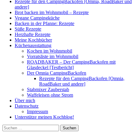
Rezepte für den CampingBackofen [Omnia, RoadBaker und
andere]
Brot backen im Wohnmobil – Rezepte
Vegane Campingküche
Backen in der Pfanne: Rezepte
Süße Rezepte
Herzhafte Rezepte
Meine Kochbücher
Küchenausstattung
Kochen im Wohnmobil
Vorratsliste im Wohnmobil
ROADBAKER – Der CampingBackofen mit
Glasdeckel [Testbericht]
Der Omnia CampingBackofen
Rezepte für den CampingBackofen [Omnia,
RoadBaker und andere]
Stabmixer Zauberstab
Waffeleisen ohne Strom
Über mich
Datenschutz
Impressum
Unterstütze meinen Kochblog!
Suchen
nach: