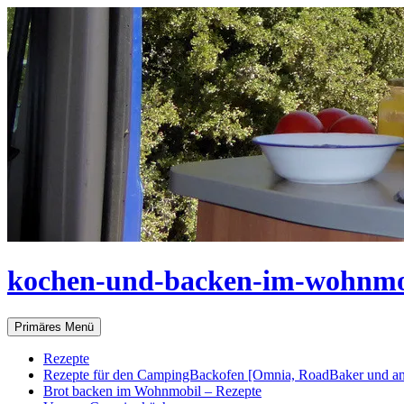
Zum
Inhalt
springen
kochen-und-backen-im-wohnmo
Suchen
Primäres Menü
Rezepte
Rezepte für den CampingBackofen [Omnia, RoadBaker und an
Brot backen im Wohnmobil – Rezepte