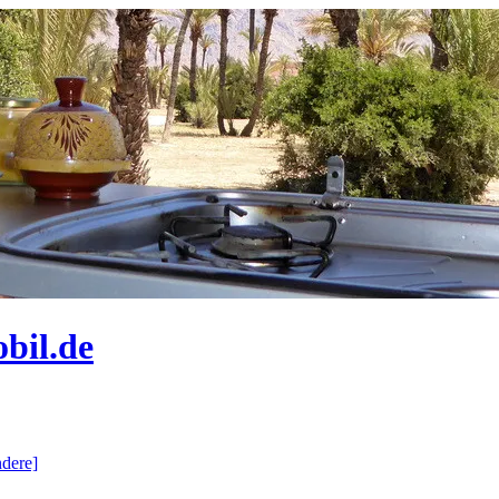
bil.de
dere]