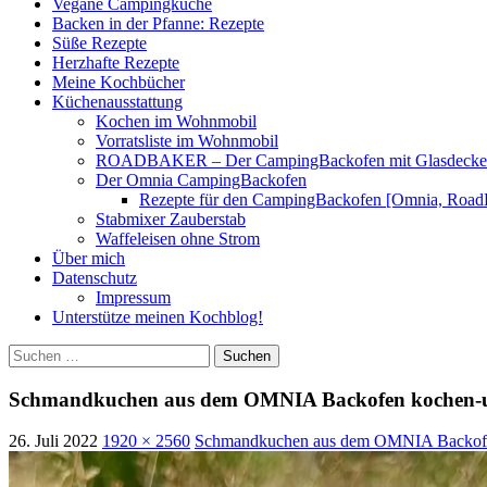
Vegane Campingküche
Backen in der Pfanne: Rezepte
Süße Rezepte
Herzhafte Rezepte
Meine Kochbücher
Küchenausstattung
Kochen im Wohnmobil
Vorratsliste im Wohnmobil
ROADBAKER – Der CampingBackofen mit Glasdeckel [
Der Omnia CampingBackofen
Rezepte für den CampingBackofen [Omnia, Road
Stabmixer Zauberstab
Waffeleisen ohne Strom
Über mich
Datenschutz
Impressum
Unterstütze meinen Kochblog!
Suchen
nach:
Schmandkuchen aus dem OMNIA Backofen kochen-u
26. Juli 2022
1920 × 2560
Schmandkuchen aus dem OMNIA Backofen