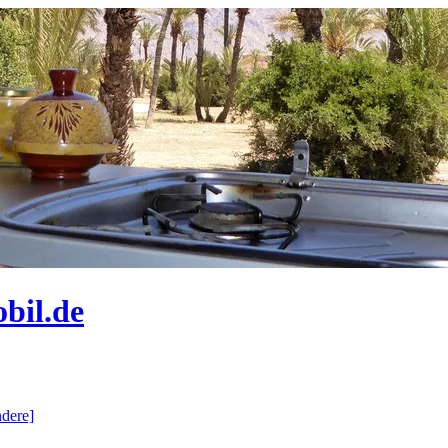
bil.de
dere]