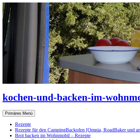
Zum
Inhalt
springen
kochen-und-backen-im-wohnmo
Suchen
Primäres Menü
Rezepte
Rezepte für den CampingBackofen [Omnia, RoadBaker und an
Brot backen im Wohnmobil – Rezepte