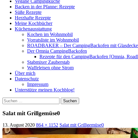
Vegane Campingküche
Backen in der Pfanne: Rezepte
Süße Rezepte
Herzhafte Rezepte
Meine Kochbücher
Küchenausstattung
Kochen im Wohnmobil
Vorratsliste im Wohnmobil
ROADBAKER – Der CampingBackofen mit Glasdeckel [
Der Omnia CampingBackofen
Rezepte für den CampingBackofen [Omnia, Road
Stabmixer Zauberstab
Waffeleisen ohne Strom
Über mich
Datenschutz
Impressum
Unterstütze meinen Kochblog!
Suchen
nach:
Salat mit Grillgemüse0
13. August 2020
864 × 1152
Salat mit Grillgemüse0