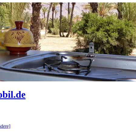
bil.de
dere]