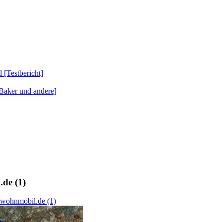
Testbericht]
Baker und andere]
de (1)
-wohnmobil.de (1)