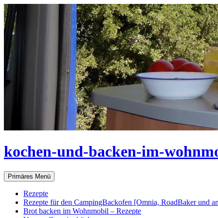
Zum
Inhalt
springen
kochen-und-backen-im-wohnmo
Suchen
Primäres Menü
Rezepte
Rezepte für den CampingBackofen [Omnia, RoadBaker und an
Brot backen im Wohnmobil – Rezepte