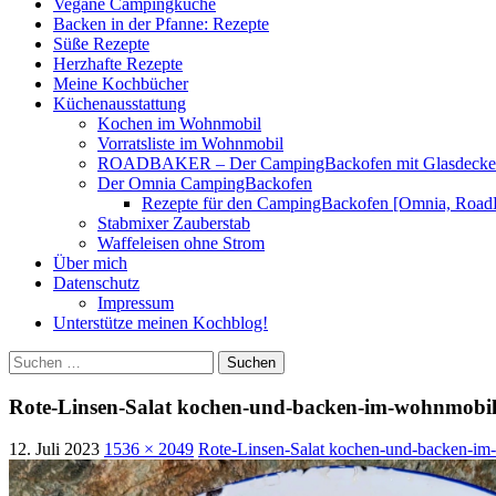
Vegane Campingküche
Backen in der Pfanne: Rezepte
Süße Rezepte
Herzhafte Rezepte
Meine Kochbücher
Küchenausstattung
Kochen im Wohnmobil
Vorratsliste im Wohnmobil
ROADBAKER – Der CampingBackofen mit Glasdeckel [
Der Omnia CampingBackofen
Rezepte für den CampingBackofen [Omnia, Road
Stabmixer Zauberstab
Waffeleisen ohne Strom
Über mich
Datenschutz
Impressum
Unterstütze meinen Kochblog!
Suchen
nach:
Rote-Linsen-Salat kochen-und-backen-im-wohnmobil.
12. Juli 2023
1536 × 2049
Rote-Linsen-Salat kochen-und-backen-im