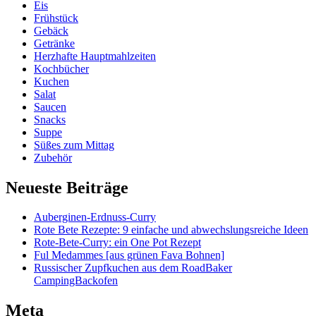
Eis
Frühstück
Gebäck
Getränke
Herzhafte Hauptmahlzeiten
Kochbücher
Kuchen
Salat
Saucen
Snacks
Suppe
Süßes zum Mittag
Zubehör
Neueste Beiträge
Auberginen-Erdnuss-Curry
Rote Bete Rezepte: 9 einfache und abwechslungsreiche Ideen
Rote-Bete-Curry: ein One Pot Rezept
Ful Medammes [aus grünen Fava Bohnen]
Russischer Zupfkuchen aus dem RoadBaker
CampingBackofen
Meta