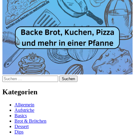
Suchen
nach:
Kategorien
Allgemein
Aufstriche
Basics
Brot & Brötchen
Dessert
Dips