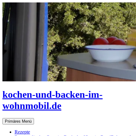
Zum
Inhalt
springen
kochen-und-backen-im-
wohnmobil.de
Suchen
Primäres Menü
Rezepte