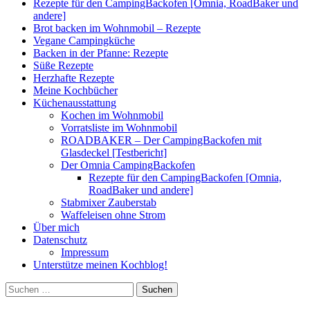
Rezepte für den CampingBackofen [Omnia, RoadBaker und
andere]
Brot backen im Wohnmobil – Rezepte
Vegane Campingküche
Backen in der Pfanne: Rezepte
Süße Rezepte
Herzhafte Rezepte
Meine Kochbücher
Küchenausstattung
Kochen im Wohnmobil
Vorratsliste im Wohnmobil
ROADBAKER – Der CampingBackofen mit
Glasdeckel [Testbericht]
Der Omnia CampingBackofen
Rezepte für den CampingBackofen [Omnia,
RoadBaker und andere]
Stabmixer Zauberstab
Waffeleisen ohne Strom
Über mich
Datenschutz
Impressum
Unterstütze meinen Kochblog!
Suchen
nach: