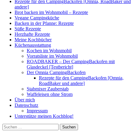
Rezepte für den CampingBackofen [Omnia, RoadBaker und
andere]
Brot backen im Wohnmobil – Rezepte
Vegane Campingküche
Backen in der Pfanne: Rezepte
Süße Rezepte
Herzhafte Rezepte
Meine Kochbücher
Küchenausstattung
Kochen im Wohnmobil
Vorratsliste im Wohnmobil
ROADBAKER – Der CampingBackofen mit
Glasdeckel [Testbericht]
Der Omnia CampingBackofen
Rezepte für den CampingBackofen [Omnia,
RoadBaker und andere]
Stabmixer Zauberstab
Waffeleisen ohne Strom
Über mich
Datenschutz
Impressum
Unterstütze meinen Kochblog!
Suchen
nach: