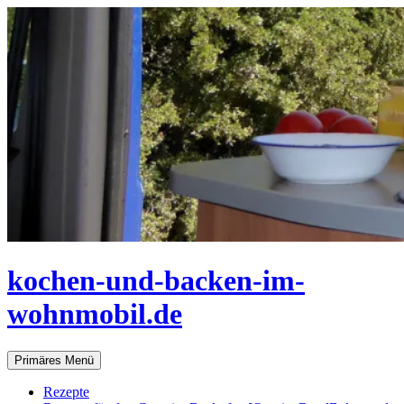
Zum
Inhalt
springen
kochen-und-backen-im-
wohnmobil.de
Suchen
Primäres Menü
Rezepte