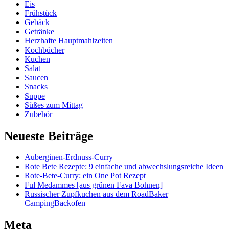
Eis
Frühstück
Gebäck
Getränke
Herzhafte Hauptmahlzeiten
Kochbücher
Kuchen
Salat
Saucen
Snacks
Suppe
Süßes zum Mittag
Zubehör
Neueste Beiträge
Auberginen-Erdnuss-Curry
Rote Bete Rezepte: 9 einfache und abwechslungsreiche Ideen
Rote-Bete-Curry: ein One Pot Rezept
Ful Medammes [aus grünen Fava Bohnen]
Russischer Zupfkuchen aus dem RoadBaker
CampingBackofen
Meta