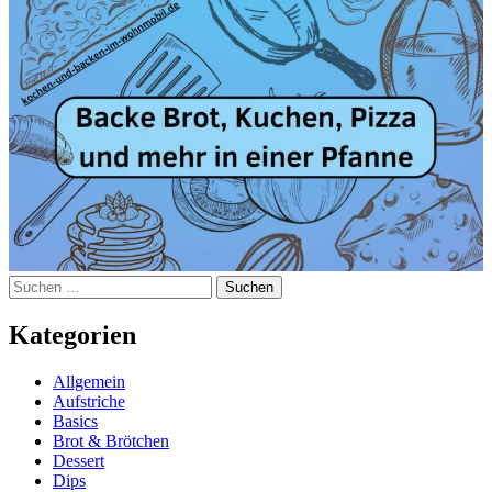
Suchen
nach:
Kategorien
Allgemein
Aufstriche
Basics
Brot & Brötchen
Dessert
Dips