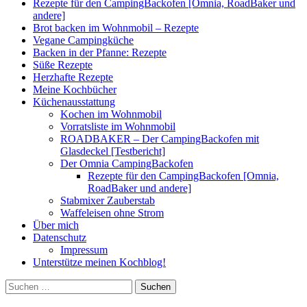
Rezepte für den CampingBackofen [Omnia, RoadBaker und
andere]
Brot backen im Wohnmobil – Rezepte
Vegane Campingküche
Backen in der Pfanne: Rezepte
Süße Rezepte
Herzhafte Rezepte
Meine Kochbücher
Küchenausstattung
Kochen im Wohnmobil
Vorratsliste im Wohnmobil
ROADBAKER – Der CampingBackofen mit
Glasdeckel [Testbericht]
Der Omnia CampingBackofen
Rezepte für den CampingBackofen [Omnia,
RoadBaker und andere]
Stabmixer Zauberstab
Waffeleisen ohne Strom
Über mich
Datenschutz
Impressum
Unterstütze meinen Kochblog!
Suchen
nach: