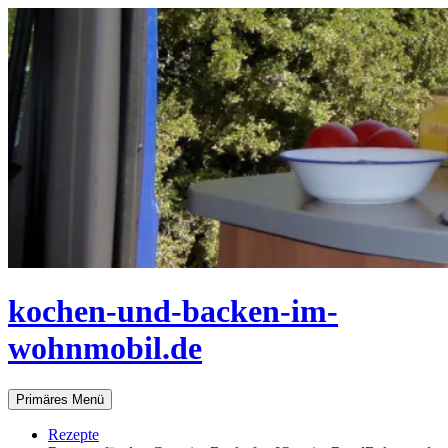
Zum
Inhalt
springen
kochen-und-backen-im-
wohnmobil.de
Suchen
Primäres Menü
Rezepte