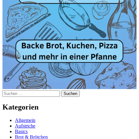
Suchen
nach:
Kategorien
Allgemein
Aufstriche
Basics
Brot & Brötchen