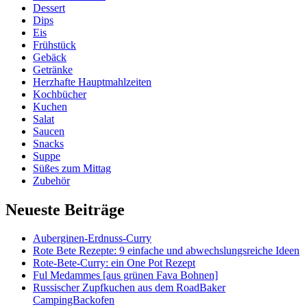
Dessert
Dips
Eis
Frühstück
Gebäck
Getränke
Herzhafte Hauptmahlzeiten
Kochbücher
Kuchen
Salat
Saucen
Snacks
Suppe
Süßes zum Mittag
Zubehör
Neueste Beiträge
Auberginen-Erdnuss-Curry
Rote Bete Rezepte: 9 einfache und abwechslungsreiche Ideen
Rote-Bete-Curry: ein One Pot Rezept
Ful Medammes [aus grünen Fava Bohnen]
Russischer Zupfkuchen aus dem RoadBaker
CampingBackofen