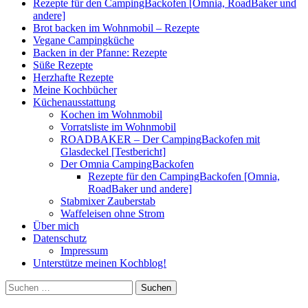
Rezepte für den CampingBackofen [Omnia, RoadBaker und
andere]
Brot backen im Wohnmobil – Rezepte
Vegane Campingküche
Backen in der Pfanne: Rezepte
Süße Rezepte
Herzhafte Rezepte
Meine Kochbücher
Küchenausstattung
Kochen im Wohnmobil
Vorratsliste im Wohnmobil
ROADBAKER – Der CampingBackofen mit
Glasdeckel [Testbericht]
Der Omnia CampingBackofen
Rezepte für den CampingBackofen [Omnia,
RoadBaker und andere]
Stabmixer Zauberstab
Waffeleisen ohne Strom
Über mich
Datenschutz
Impressum
Unterstütze meinen Kochblog!
Suchen
nach: