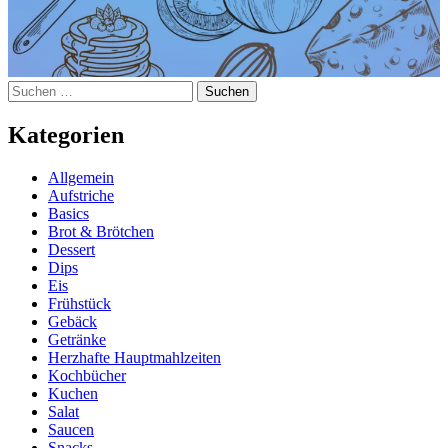
Suchen
nach:
Kategorien
Allgemein
Aufstriche
Basics
Brot & Brötchen
Dessert
Dips
Eis
Frühstück
Gebäck
Getränke
Herzhafte Hauptmahlzeiten
Kochbücher
Kuchen
Salat
Saucen
Snacks