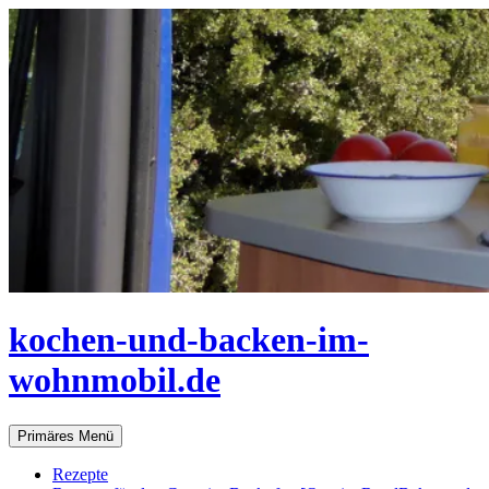
Zum
Inhalt
springen
kochen-und-backen-im-
wohnmobil.de
Suchen
Primäres Menü
Rezepte