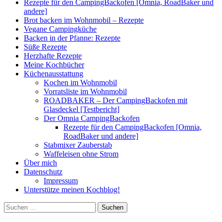
Rezepte für den CampingBackofen [Omnia, RoadBaker und
andere]
Brot backen im Wohnmobil – Rezepte
Vegane Campingküche
Backen in der Pfanne: Rezepte
Süße Rezepte
Herzhafte Rezepte
Meine Kochbücher
Küchenausstattung
Kochen im Wohnmobil
Vorratsliste im Wohnmobil
ROADBAKER – Der CampingBackofen mit
Glasdeckel [Testbericht]
Der Omnia CampingBackofen
Rezepte für den CampingBackofen [Omnia,
RoadBaker und andere]
Stabmixer Zauberstab
Waffeleisen ohne Strom
Über mich
Datenschutz
Impressum
Unterstütze meinen Kochblog!
Suchen
nach: