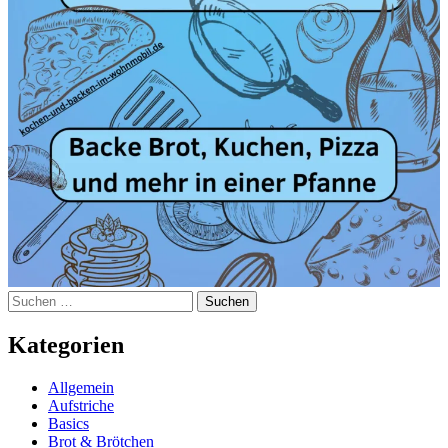
Suchen
nach:
Kategorien
Allgemein
Aufstriche
Basics
Brot & Brötchen