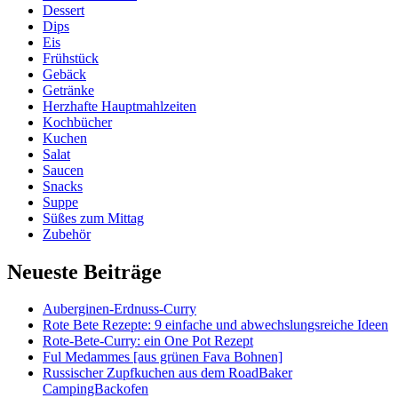
Dessert
Dips
Eis
Frühstück
Gebäck
Getränke
Herzhafte Hauptmahlzeiten
Kochbücher
Kuchen
Salat
Saucen
Snacks
Suppe
Süßes zum Mittag
Zubehör
Neueste Beiträge
Auberginen-Erdnuss-Curry
Rote Bete Rezepte: 9 einfache und abwechslungsreiche Ideen
Rote-Bete-Curry: ein One Pot Rezept
Ful Medammes [aus grünen Fava Bohnen]
Russischer Zupfkuchen aus dem RoadBaker
CampingBackofen