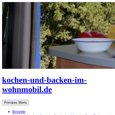
Zum
Inhalt
springen
kochen-und-backen-im-
wohnmobil.de
Suchen
Primäres Menü
Rezepte