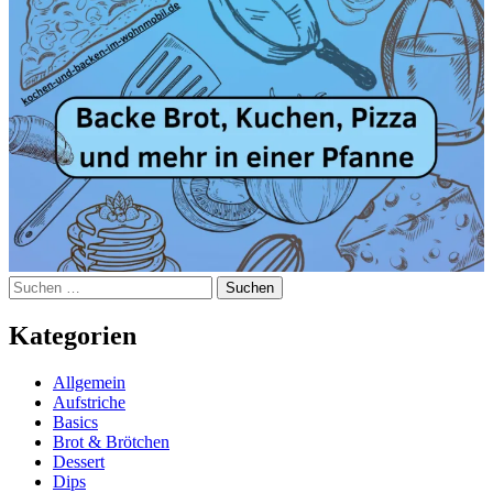
Suchen
nach:
Kategorien
Allgemein
Aufstriche
Basics
Brot & Brötchen
Dessert
Dips