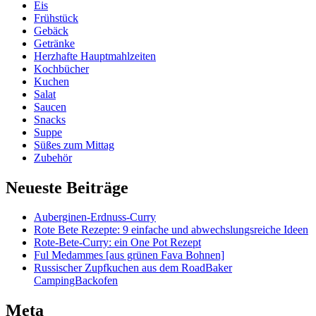
Eis
Frühstück
Gebäck
Getränke
Herzhafte Hauptmahlzeiten
Kochbücher
Kuchen
Salat
Saucen
Snacks
Suppe
Süßes zum Mittag
Zubehör
Neueste Beiträge
Auberginen-Erdnuss-Curry
Rote Bete Rezepte: 9 einfache und abwechslungsreiche Ideen
Rote-Bete-Curry: ein One Pot Rezept
Ful Medammes [aus grünen Fava Bohnen]
Russischer Zupfkuchen aus dem RoadBaker
CampingBackofen
Meta