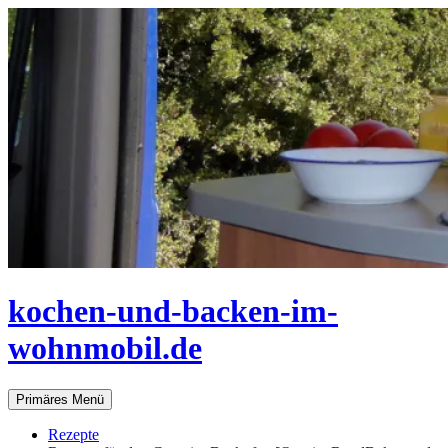
Zum
Inhalt
springen
kochen-und-backen-im-
wohnmobil.de
Suchen
Primäres Menü
Rezepte