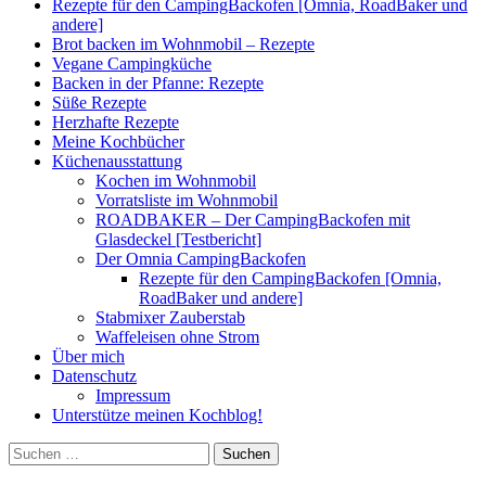
Rezepte für den CampingBackofen [Omnia, RoadBaker und
andere]
Brot backen im Wohnmobil – Rezepte
Vegane Campingküche
Backen in der Pfanne: Rezepte
Süße Rezepte
Herzhafte Rezepte
Meine Kochbücher
Küchenausstattung
Kochen im Wohnmobil
Vorratsliste im Wohnmobil
ROADBAKER – Der CampingBackofen mit
Glasdeckel [Testbericht]
Der Omnia CampingBackofen
Rezepte für den CampingBackofen [Omnia,
RoadBaker und andere]
Stabmixer Zauberstab
Waffeleisen ohne Strom
Über mich
Datenschutz
Impressum
Unterstütze meinen Kochblog!
Suchen
nach: