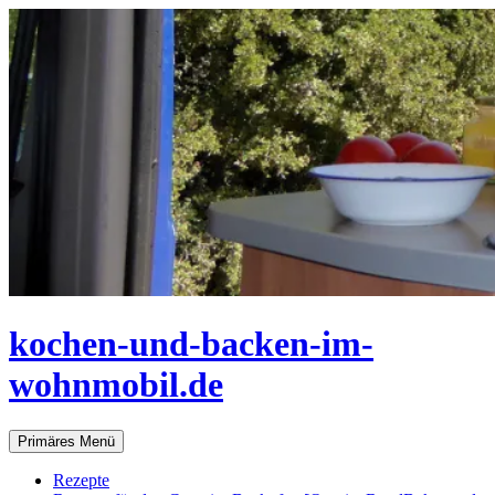
Zum
Inhalt
springen
kochen-und-backen-im-
wohnmobil.de
Suchen
Primäres Menü
Rezepte