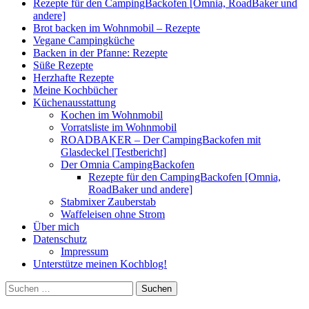
Rezepte für den CampingBackofen [Omnia, RoadBaker und
andere]
Brot backen im Wohnmobil – Rezepte
Vegane Campingküche
Backen in der Pfanne: Rezepte
Süße Rezepte
Herzhafte Rezepte
Meine Kochbücher
Küchenausstattung
Kochen im Wohnmobil
Vorratsliste im Wohnmobil
ROADBAKER – Der CampingBackofen mit
Glasdeckel [Testbericht]
Der Omnia CampingBackofen
Rezepte für den CampingBackofen [Omnia,
RoadBaker und andere]
Stabmixer Zauberstab
Waffeleisen ohne Strom
Über mich
Datenschutz
Impressum
Unterstütze meinen Kochblog!
Suchen
nach: