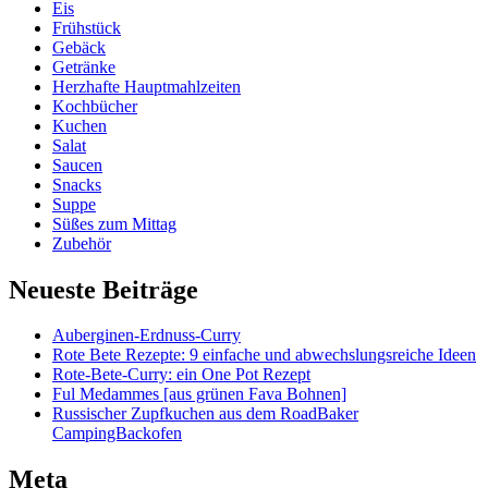
Eis
Frühstück
Gebäck
Getränke
Herzhafte Hauptmahlzeiten
Kochbücher
Kuchen
Salat
Saucen
Snacks
Suppe
Süßes zum Mittag
Zubehör
Neueste Beiträge
Auberginen-Erdnuss-Curry
Rote Bete Rezepte: 9 einfache und abwechslungsreiche Ideen
Rote-Bete-Curry: ein One Pot Rezept
Ful Medammes [aus grünen Fava Bohnen]
Russischer Zupfkuchen aus dem RoadBaker
CampingBackofen
Meta