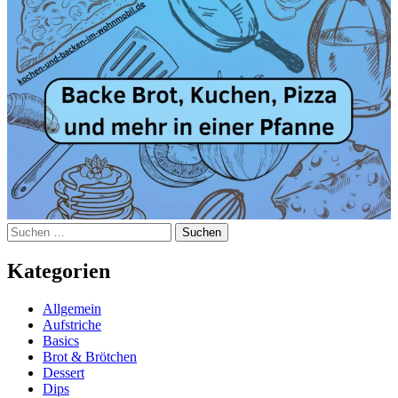
Suchen
nach:
Kategorien
Allgemein
Aufstriche
Basics
Brot & Brötchen
Dessert
Dips