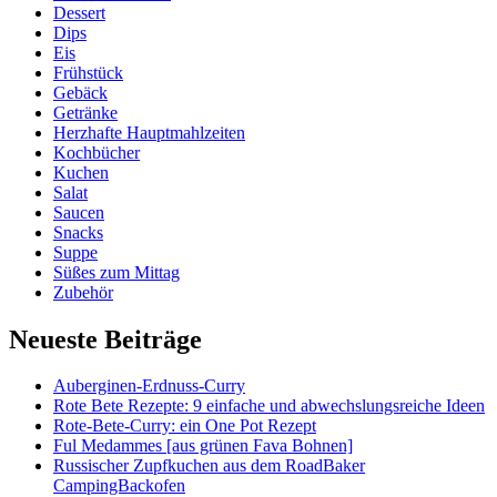
Dessert
Dips
Eis
Frühstück
Gebäck
Getränke
Herzhafte Hauptmahlzeiten
Kochbücher
Kuchen
Salat
Saucen
Snacks
Suppe
Süßes zum Mittag
Zubehör
Neueste Beiträge
Auberginen-Erdnuss-Curry
Rote Bete Rezepte: 9 einfache und abwechslungsreiche Ideen
Rote-Bete-Curry: ein One Pot Rezept
Ful Medammes [aus grünen Fava Bohnen]
Russischer Zupfkuchen aus dem RoadBaker
CampingBackofen