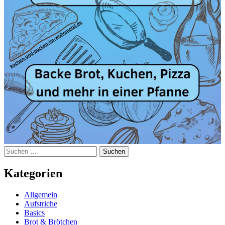
Suchen
nach:
Kategorien
Allgemein
Aufstriche
Basics
Brot & Brötchen