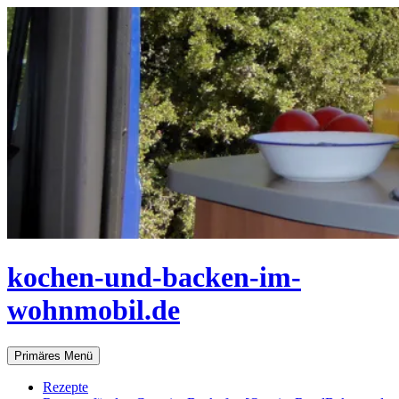
Zum
Inhalt
springen
kochen-und-backen-im-
wohnmobil.de
Suchen
Primäres Menü
Rezepte