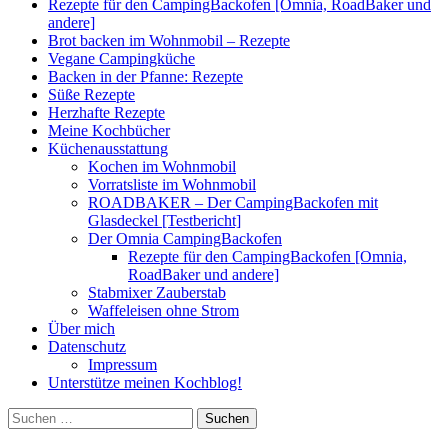
Rezepte für den CampingBackofen [Omnia, RoadBaker und
andere]
Brot backen im Wohnmobil – Rezepte
Vegane Campingküche
Backen in der Pfanne: Rezepte
Süße Rezepte
Herzhafte Rezepte
Meine Kochbücher
Küchenausstattung
Kochen im Wohnmobil
Vorratsliste im Wohnmobil
ROADBAKER – Der CampingBackofen mit
Glasdeckel [Testbericht]
Der Omnia CampingBackofen
Rezepte für den CampingBackofen [Omnia,
RoadBaker und andere]
Stabmixer Zauberstab
Waffeleisen ohne Strom
Über mich
Datenschutz
Impressum
Unterstütze meinen Kochblog!
Suchen
nach: