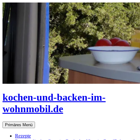
Zum
Inhalt
springen
kochen-und-backen-im-
wohnmobil.de
Suchen
Primäres Menü
Rezepte