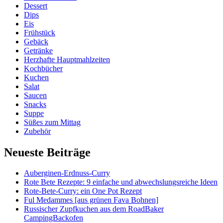
Dessert
Dips
Eis
Frühstück
Gebäck
Getränke
Herzhafte Hauptmahlzeiten
Kochbücher
Kuchen
Salat
Saucen
Snacks
Suppe
Süßes zum Mittag
Zubehör
Neueste Beiträge
Auberginen-Erdnuss-Curry
Rote Bete Rezepte: 9 einfache und abwechslungsreiche Ideen
Rote-Bete-Curry: ein One Pot Rezept
Ful Medammes [aus grünen Fava Bohnen]
Russischer Zupfkuchen aus dem RoadBaker
CampingBackofen