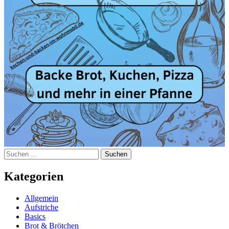
Suchen
nach:
Kategorien
Allgemein
Aufstriche
Basics
Brot & Brötchen