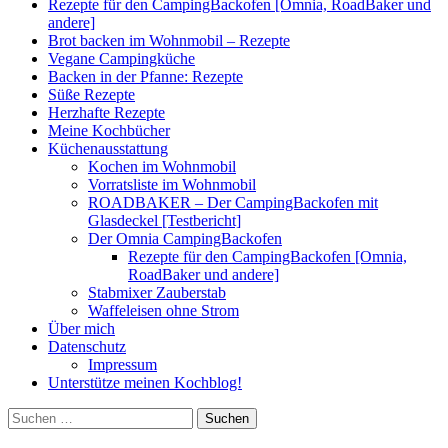
Rezepte für den CampingBackofen [Omnia, RoadBaker und
andere]
Brot backen im Wohnmobil – Rezepte
Vegane Campingküche
Backen in der Pfanne: Rezepte
Süße Rezepte
Herzhafte Rezepte
Meine Kochbücher
Küchenausstattung
Kochen im Wohnmobil
Vorratsliste im Wohnmobil
ROADBAKER – Der CampingBackofen mit
Glasdeckel [Testbericht]
Der Omnia CampingBackofen
Rezepte für den CampingBackofen [Omnia,
RoadBaker und andere]
Stabmixer Zauberstab
Waffeleisen ohne Strom
Über mich
Datenschutz
Impressum
Unterstütze meinen Kochblog!
Suchen
nach: