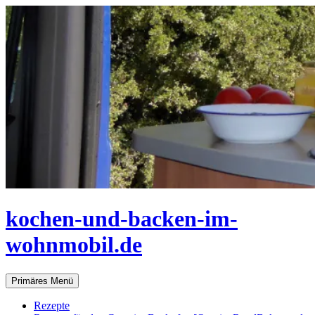
Zum
Inhalt
springen
kochen-und-backen-im-
wohnmobil.de
Suchen
Primäres Menü
Rezepte