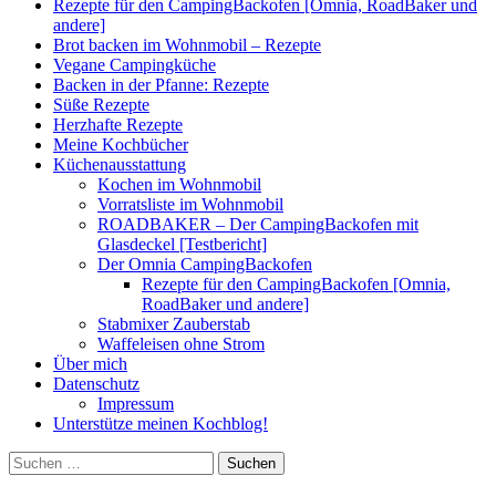
Rezepte für den CampingBackofen [Omnia, RoadBaker und
andere]
Brot backen im Wohnmobil – Rezepte
Vegane Campingküche
Backen in der Pfanne: Rezepte
Süße Rezepte
Herzhafte Rezepte
Meine Kochbücher
Küchenausstattung
Kochen im Wohnmobil
Vorratsliste im Wohnmobil
ROADBAKER – Der CampingBackofen mit
Glasdeckel [Testbericht]
Der Omnia CampingBackofen
Rezepte für den CampingBackofen [Omnia,
RoadBaker und andere]
Stabmixer Zauberstab
Waffeleisen ohne Strom
Über mich
Datenschutz
Impressum
Unterstütze meinen Kochblog!
Suchen
nach: