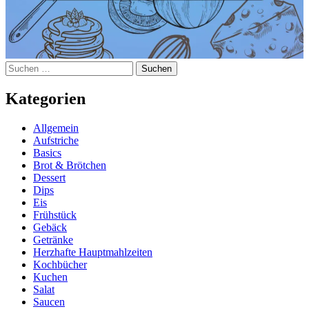
Suchen
nach:
Kategorien
Allgemein
Aufstriche
Basics
Brot & Brötchen
Dessert
Dips
Eis
Frühstück
Gebäck
Getränke
Herzhafte Hauptmahlzeiten
Kochbücher
Kuchen
Salat
Saucen