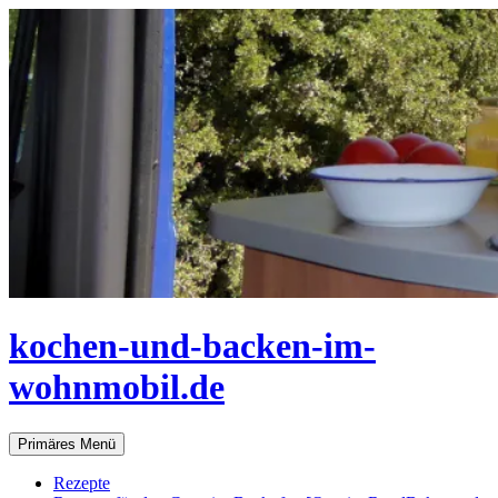
Zum
Inhalt
springen
kochen-und-backen-im-
wohnmobil.de
Suchen
Primäres Menü
Rezepte