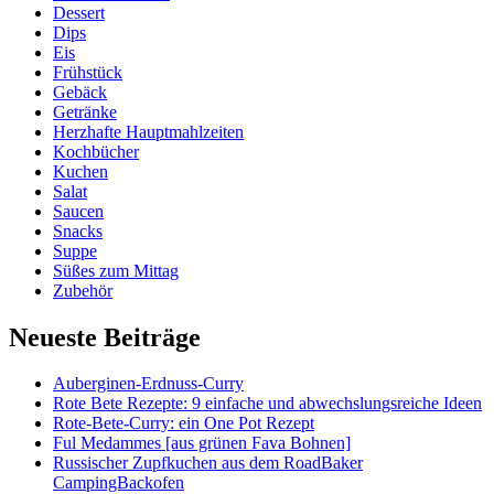
Dessert
Dips
Eis
Frühstück
Gebäck
Getränke
Herzhafte Hauptmahlzeiten
Kochbücher
Kuchen
Salat
Saucen
Snacks
Suppe
Süßes zum Mittag
Zubehör
Neueste Beiträge
Auberginen-Erdnuss-Curry
Rote Bete Rezepte: 9 einfache und abwechslungsreiche Ideen
Rote-Bete-Curry: ein One Pot Rezept
Ful Medammes [aus grünen Fava Bohnen]
Russischer Zupfkuchen aus dem RoadBaker
CampingBackofen