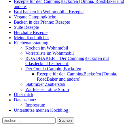
Rezepte für den CampingBackofen [Omnia, RoadBaker und
andere]
Brot backen im Wohnmobil – Rezepte
Vegane Campingküche
Backen in der Pfanne: Rezepte
Süße Rezepte
Herzhafte Rezepte
Meine Kochbücher
Küchenausstattung
Kochen im Wohnmobil
Vorratsliste im Wohnmobil
ROADBAKER – Der CampingBackofen mit
Glasdeckel [Testbericht]
Der Omnia CampingBackofen
Rezepte für den CampingBackofen [Omnia,
RoadBaker und andere]
Stabmixer Zauberstab
Waffeleisen ohne Strom
Über mich
Datenschutz
Impressum
Unterstütze meinen Kochblog!
Suchen
nach: