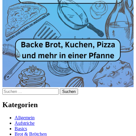
Suchen
nach:
Kategorien
Allgemein
Aufstriche
Basics
Brot & Brötchen