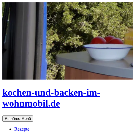
Zum
Inhalt
springen
kochen-und-backen-im-
wohnmobil.de
Suchen
Primäres Menü
Rezepte