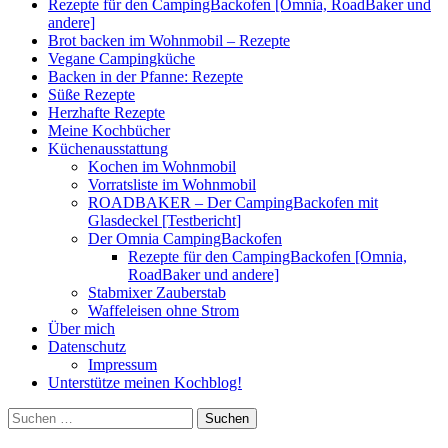
Rezepte für den CampingBackofen [Omnia, RoadBaker und
andere]
Brot backen im Wohnmobil – Rezepte
Vegane Campingküche
Backen in der Pfanne: Rezepte
Süße Rezepte
Herzhafte Rezepte
Meine Kochbücher
Küchenausstattung
Kochen im Wohnmobil
Vorratsliste im Wohnmobil
ROADBAKER – Der CampingBackofen mit
Glasdeckel [Testbericht]
Der Omnia CampingBackofen
Rezepte für den CampingBackofen [Omnia,
RoadBaker und andere]
Stabmixer Zauberstab
Waffeleisen ohne Strom
Über mich
Datenschutz
Impressum
Unterstütze meinen Kochblog!
Suchen
nach: