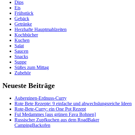
Dips
Eis
Frühstück
Gebäck
Getränke
Herzhafte Hauptmahlzeiten
Kochbücher
Kuchen
Salat
Saucen
Snacks
Suppe
Süßes zum Mittag
Zubehör
Neueste Beiträge
Auberginen-Erdnuss-Curry
Rote Bete Rezepte: 9 einfache und abwechslungsreiche Ideen
Rote-Bete-Curry: ein One Pot Rezept
Ful Medammes [aus grünen Fava Bohnen]
Russischer Zupfkuchen aus dem RoadBaker
CampingBackofen