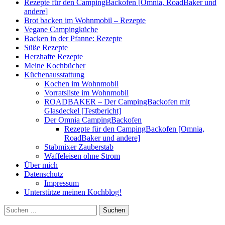
Rezepte für den CampingBackofen [Omnia, RoadBaker und
andere]
Brot backen im Wohnmobil – Rezepte
Vegane Campingküche
Backen in der Pfanne: Rezepte
Süße Rezepte
Herzhafte Rezepte
Meine Kochbücher
Küchenausstattung
Kochen im Wohnmobil
Vorratsliste im Wohnmobil
ROADBAKER – Der CampingBackofen mit
Glasdeckel [Testbericht]
Der Omnia CampingBackofen
Rezepte für den CampingBackofen [Omnia,
RoadBaker und andere]
Stabmixer Zauberstab
Waffeleisen ohne Strom
Über mich
Datenschutz
Impressum
Unterstütze meinen Kochblog!
Suchen
nach: