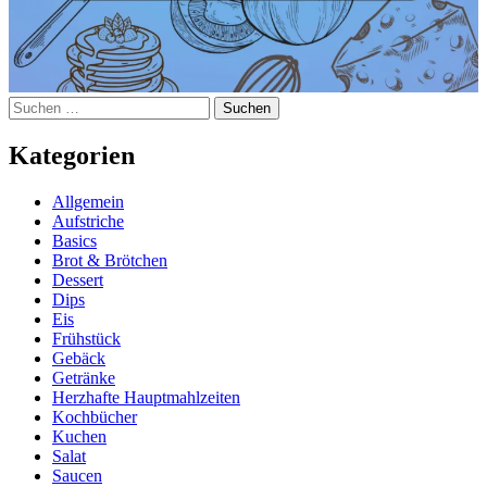
Suchen
nach:
Kategorien
Allgemein
Aufstriche
Basics
Brot & Brötchen
Dessert
Dips
Eis
Frühstück
Gebäck
Getränke
Herzhafte Hauptmahlzeiten
Kochbücher
Kuchen
Salat
Saucen