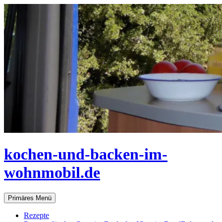
Zum
Inhalt
springen
kochen-und-backen-im-
wohnmobil.de
Suchen
Primäres Menü
Rezepte