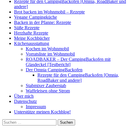
Rezepte für den CampingBackofen [Omnia, RoadBaker und
andere]
Brot backen im Wohnmobil – Rezepte
Vegane Campingküche
Backen in der Pfanne: Rezepte
Süße Rezepte
Herzhafte Rezepte
Meine Kochbücher
Küchenausstattung
Kochen im Wohnmobil
Vorratsliste im Wohnmobil
ROADBAKER – Der CampingBackofen mit
Glasdeckel [Testbericht]
Der Omnia CampingBackofen
Rezepte für den CampingBackofen [Omnia,
RoadBaker und andere]
Stabmixer Zauberstab
Waffeleisen ohne Strom
Über mich
Datenschutz
Impressum
Unterstütze meinen Kochblog!
Suchen
nach: