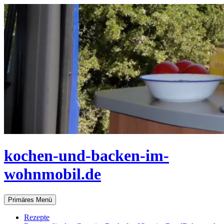
Zum
Inhalt
springen
kochen-und-backen-im-
wohnmobil.de
Suchen
Primäres Menü
Rezepte