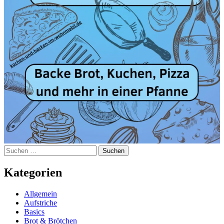
Suchen
nach:
Kategorien
Allgemein
Aufstriche
Basics
Brot & Brötchen