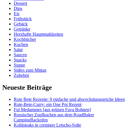
Dessert
Dips
Eis
Frühstück
Gebäck
Getränke
Herzhafte Hauptmahlzeiten
Kochbücher
Kuchen
Salat
Saucen
Snacks
Suppe
Süßes zum Mittag
Zubehör
Neueste Beiträge
Rote Bete Rezepte: 9 einfache und abwechslungsreiche Ideen
Rote-Bete-Curry: ein One Pot Rezept
Ful Medammes [aus grünen Fava Bohnen]
Russischer Zupfkuchen aus dem RoadBaker
CampingBackofen
Kohlsteaks in cremiger Letscho-Soße