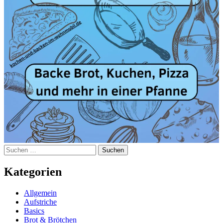
Suchen
nach:
Kategorien
Allgemein
Aufstriche
Basics
Brot & Brötchen