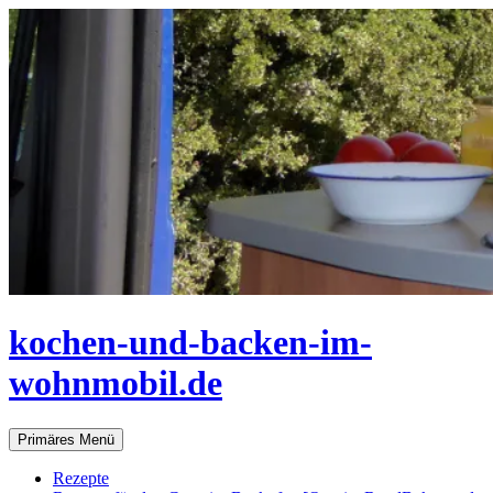
Zum
Inhalt
springen
kochen-und-backen-im-
wohnmobil.de
Suchen
Primäres Menü
Rezepte