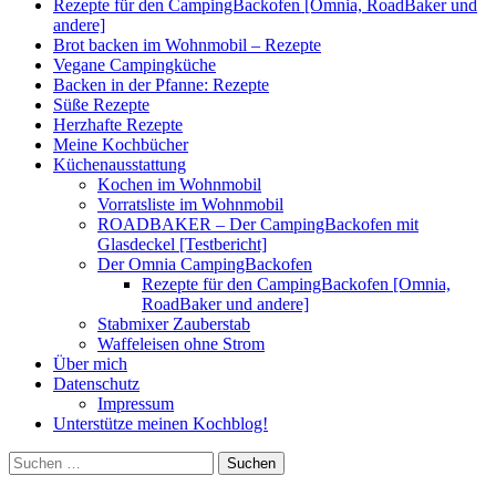
Rezepte für den CampingBackofen [Omnia, RoadBaker und
andere]
Brot backen im Wohnmobil – Rezepte
Vegane Campingküche
Backen in der Pfanne: Rezepte
Süße Rezepte
Herzhafte Rezepte
Meine Kochbücher
Küchenausstattung
Kochen im Wohnmobil
Vorratsliste im Wohnmobil
ROADBAKER – Der CampingBackofen mit
Glasdeckel [Testbericht]
Der Omnia CampingBackofen
Rezepte für den CampingBackofen [Omnia,
RoadBaker und andere]
Stabmixer Zauberstab
Waffeleisen ohne Strom
Über mich
Datenschutz
Impressum
Unterstütze meinen Kochblog!
Suchen
nach: