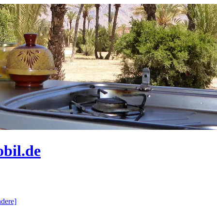
bil.de
dere]