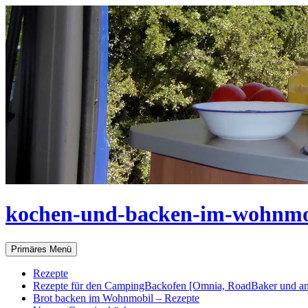
Zum
Inhalt
springen
kochen-und-backen-im-wohnmo
Suchen
Primäres Menü
Rezepte
Rezepte für den CampingBackofen [Omnia, RoadBaker und an
Brot backen im Wohnmobil – Rezepte