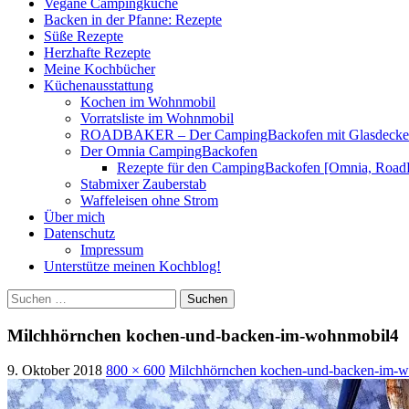
Vegane Campingküche
Backen in der Pfanne: Rezepte
Süße Rezepte
Herzhafte Rezepte
Meine Kochbücher
Küchenausstattung
Kochen im Wohnmobil
Vorratsliste im Wohnmobil
ROADBAKER – Der CampingBackofen mit Glasdeckel [
Der Omnia CampingBackofen
Rezepte für den CampingBackofen [Omnia, Road
Stabmixer Zauberstab
Waffeleisen ohne Strom
Über mich
Datenschutz
Impressum
Unterstütze meinen Kochblog!
Suchen
nach:
Milchhörnchen kochen-und-backen-im-wohnmobil4
9. Oktober 2018
800 × 600
Milchhörnchen kochen-und-backen-im-