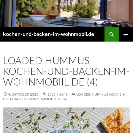
Zum
Inhalt
springen
Suchen
kochen-und-backen-im-wohnmobil.de
PRIMÄR
MENÜ
LOADED HUMMUS
KOCHEN-UND-BACKEN-IM-
WOHNMOBIIL.DE (4)
4. OKTOBER 2023
1536 × 2048
LOADED HUMMUS KOCHEN-
UND-BACKEN-IM-WOHNMOBIIL.DE (4)