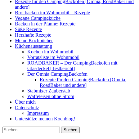
Rezepte für den CampingBackofen [Omnia, RoadBaker und
andere]
Brot backen im Wohnmobil – Rezepte
Vegane Campingküche
Backen in der Pfanne: Rezepte
Süße Rezepte
Herzhafte Rezepte
Meine Kochbücher
Küchenausstattung
Kochen im Wohnmobil
Vorratsliste im Wohnmobil
ROADBAKER – Der CampingBackofen mit
Glasdeckel [Testbericht]
Der Omnia CampingBackofen
Rezepte für den CampingBackofen [Omnia,
RoadBaker und andere]
Stabmixer Zauberstab
Waffeleisen ohne Strom
Über mich
Datenschutz
Impressum
Unterstütze meinen Kochblog!
Suchen
nach: