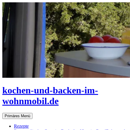
Zum
Inhalt
springen
kochen-und-backen-im-
wohnmobil.de
Suchen
Primäres Menü
Rezepte