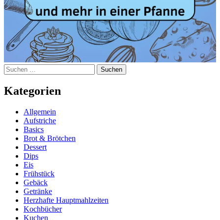
Suchen
nach:
Kategorien
Allgemein
Aufstriche
Basics
Brot & Brötchen
Dessert
Dips
Eis
Frühstück
Gebäck
Getränke
Herzhafte Hauptmahlzeiten
Kochbücher
Kuchen