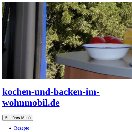
Zum
Inhalt
springen
kochen-und-backen-im-
wohnmobil.de
Suchen
Primäres Menü
Rezepte