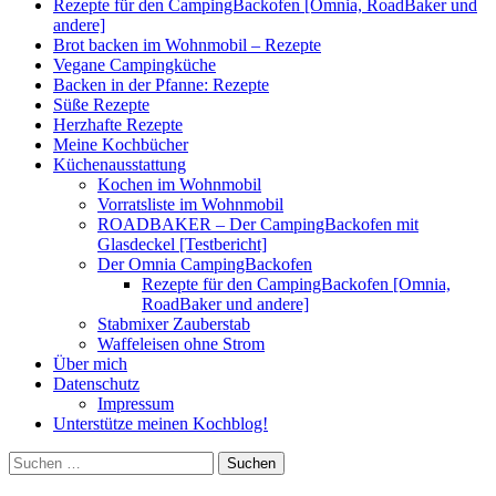
Rezepte für den CampingBackofen [Omnia, RoadBaker und
andere]
Brot backen im Wohnmobil – Rezepte
Vegane Campingküche
Backen in der Pfanne: Rezepte
Süße Rezepte
Herzhafte Rezepte
Meine Kochbücher
Küchenausstattung
Kochen im Wohnmobil
Vorratsliste im Wohnmobil
ROADBAKER – Der CampingBackofen mit
Glasdeckel [Testbericht]
Der Omnia CampingBackofen
Rezepte für den CampingBackofen [Omnia,
RoadBaker und andere]
Stabmixer Zauberstab
Waffeleisen ohne Strom
Über mich
Datenschutz
Impressum
Unterstütze meinen Kochblog!
Suchen
nach: