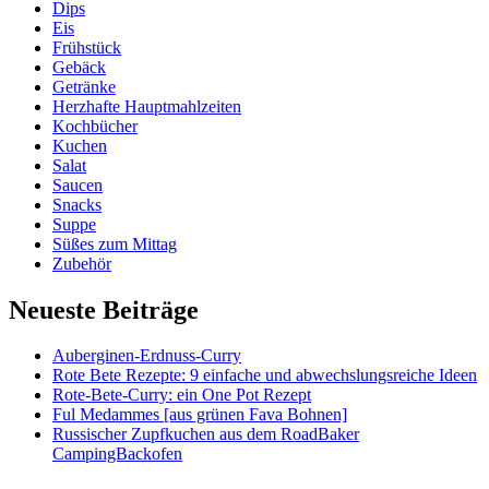
Dips
Eis
Frühstück
Gebäck
Getränke
Herzhafte Hauptmahlzeiten
Kochbücher
Kuchen
Salat
Saucen
Snacks
Suppe
Süßes zum Mittag
Zubehör
Neueste Beiträge
Auberginen-Erdnuss-Curry
Rote Bete Rezepte: 9 einfache und abwechslungsreiche Ideen
Rote-Bete-Curry: ein One Pot Rezept
Ful Medammes [aus grünen Fava Bohnen]
Russischer Zupfkuchen aus dem RoadBaker
CampingBackofen