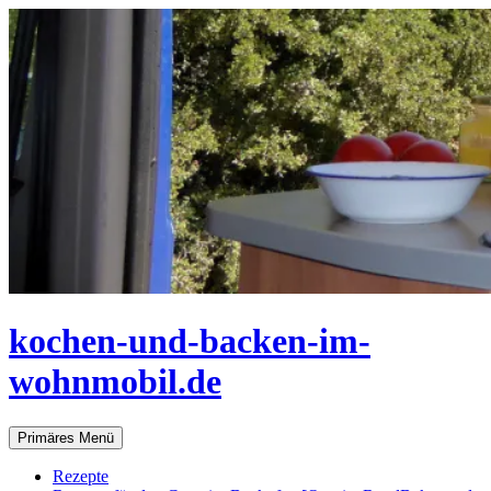
Zum
Inhalt
springen
kochen-und-backen-im-
wohnmobil.de
Suchen
Primäres Menü
Rezepte