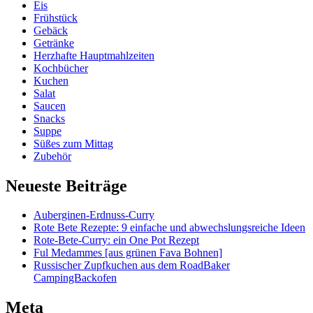
Eis
Frühstück
Gebäck
Getränke
Herzhafte Hauptmahlzeiten
Kochbücher
Kuchen
Salat
Saucen
Snacks
Suppe
Süßes zum Mittag
Zubehör
Neueste Beiträge
Auberginen-Erdnuss-Curry
Rote Bete Rezepte: 9 einfache und abwechslungsreiche Ideen
Rote-Bete-Curry: ein One Pot Rezept
Ful Medammes [aus grünen Fava Bohnen]
Russischer Zupfkuchen aus dem RoadBaker
CampingBackofen
Meta