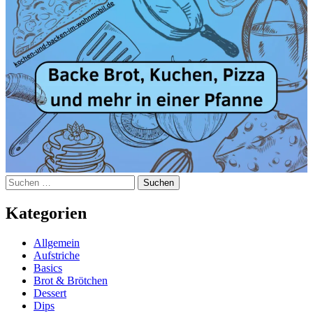
Suchen
nach:
Kategorien
Allgemein
Aufstriche
Basics
Brot & Brötchen
Dessert
Dips