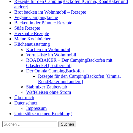
Rezepte für den CampingBackofen [Omnia, RoadBaker und
andere]
Brot backen im Wohnmobil – Rezepte
Vegane Campingküche
Backen in der Pfanne: Rezepte
Süße Rezepte
Herzhafte Rezepte
Meine Kochbücher
Küchenausstattung
Kochen im Wohnmobil
Vorratsliste im Wohnmobil
ROADBAKER – Der CampingBackofen mit
Glasdeckel [Testbericht]
Der Omnia CampingBackofen
Rezepte für den CampingBackofen [Omnia,
RoadBaker und andere]
Stabmixer Zauberstab
Waffeleisen ohne Strom
Über mich
Datenschutz
Impressum
Unterstütze meinen Kochblog!
Suchen
nach: