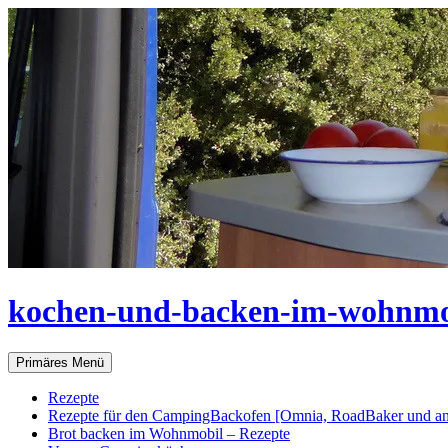
Zum
Inhalt
springen
kochen-und-backen-im-wohnmo
Suchen
Primäres Menü
Rezepte
Rezepte für den CampingBackofen [Omnia, RoadBaker und an
Brot backen im Wohnmobil – Rezepte