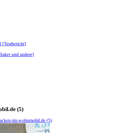
Testbericht]
Baker und andere]
il.de (5)
backen-im-wohnmobil.de (5)