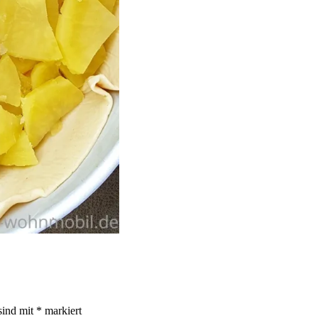
sind mit
*
markiert