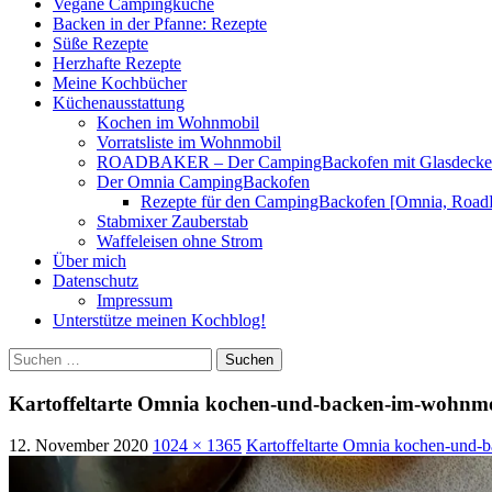
Vegane Campingküche
Backen in der Pfanne: Rezepte
Süße Rezepte
Herzhafte Rezepte
Meine Kochbücher
Küchenausstattung
Kochen im Wohnmobil
Vorratsliste im Wohnmobil
ROADBAKER – Der CampingBackofen mit Glasdeckel [
Der Omnia CampingBackofen
Rezepte für den CampingBackofen [Omnia, Road
Stabmixer Zauberstab
Waffeleisen ohne Strom
Über mich
Datenschutz
Impressum
Unterstütze meinen Kochblog!
Suchen
nach:
Kartoffeltarte Omnia kochen-und-backen-im-wohnmob
12. November 2020
1024 × 1365
Kartoffeltarte Omnia kochen-und-