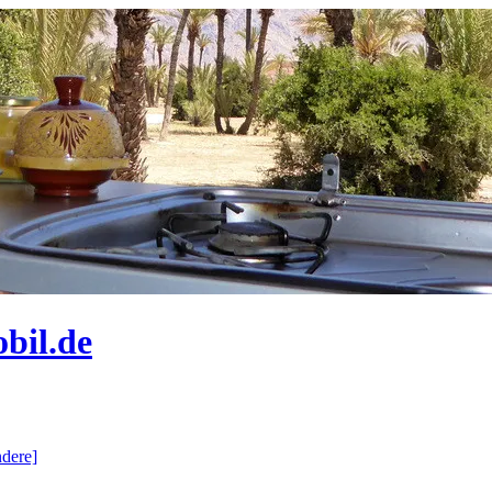
bil.de
dere]