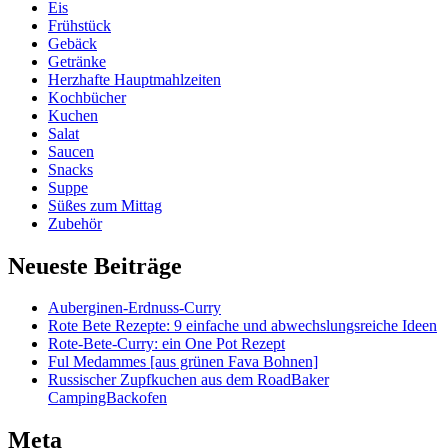
Eis
Frühstück
Gebäck
Getränke
Herzhafte Hauptmahlzeiten
Kochbücher
Kuchen
Salat
Saucen
Snacks
Suppe
Süßes zum Mittag
Zubehör
Neueste Beiträge
Auberginen-Erdnuss-Curry
Rote Bete Rezepte: 9 einfache und abwechslungsreiche Ideen
Rote-Bete-Curry: ein One Pot Rezept
Ful Medammes [aus grünen Fava Bohnen]
Russischer Zupfkuchen aus dem RoadBaker
CampingBackofen
Meta