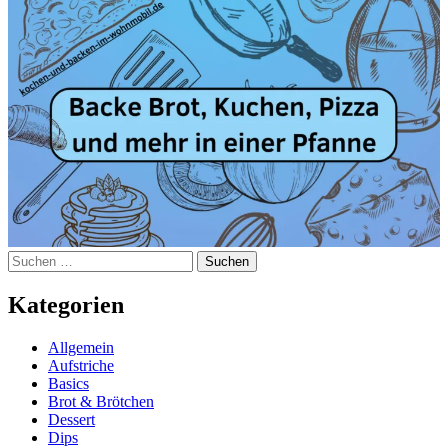
Suchen
nach:
Kategorien
Allgemein
Aufstriche
Basics
Brot & Brötchen
Dessert
Dips