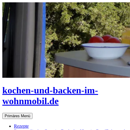
Zum
Inhalt
springen
kochen-und-backen-im-
wohnmobil.de
Suchen
Primäres Menü
Rezepte