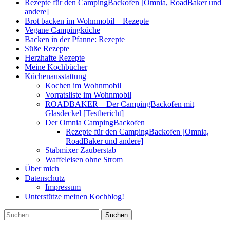
Rezepte für den CampingBackofen [Omnia, RoadBaker und
andere]
Brot backen im Wohnmobil – Rezepte
Vegane Campingküche
Backen in der Pfanne: Rezepte
Süße Rezepte
Herzhafte Rezepte
Meine Kochbücher
Küchenausstattung
Kochen im Wohnmobil
Vorratsliste im Wohnmobil
ROADBAKER – Der CampingBackofen mit
Glasdeckel [Testbericht]
Der Omnia CampingBackofen
Rezepte für den CampingBackofen [Omnia,
RoadBaker und andere]
Stabmixer Zauberstab
Waffeleisen ohne Strom
Über mich
Datenschutz
Impressum
Unterstütze meinen Kochblog!
Suchen
nach: