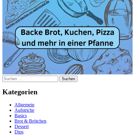
Suchen
nach:
Kategorien
Allgemein
Aufstriche
Basics
Brot & Brötchen
Dessert
Dips