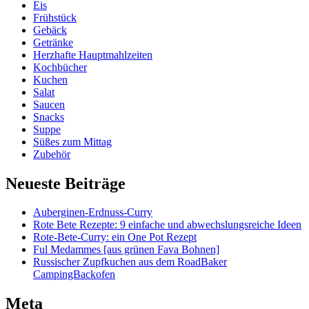
Eis
Frühstück
Gebäck
Getränke
Herzhafte Hauptmahlzeiten
Kochbücher
Kuchen
Salat
Saucen
Snacks
Suppe
Süßes zum Mittag
Zubehör
Neueste Beiträge
Auberginen-Erdnuss-Curry
Rote Bete Rezepte: 9 einfache und abwechslungsreiche Ideen
Rote-Bete-Curry: ein One Pot Rezept
Ful Medammes [aus grünen Fava Bohnen]
Russischer Zupfkuchen aus dem RoadBaker
CampingBackofen
Meta