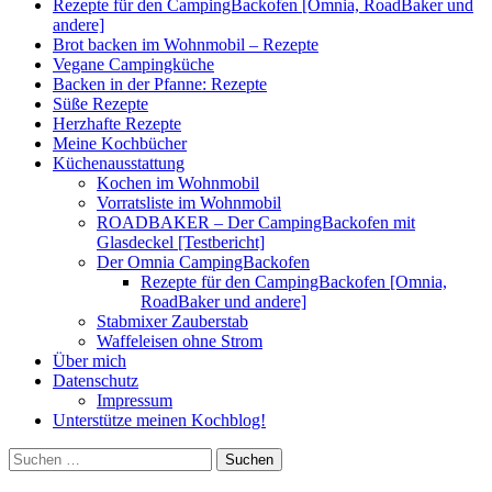
Rezepte für den CampingBackofen [Omnia, RoadBaker und
andere]
Brot backen im Wohnmobil – Rezepte
Vegane Campingküche
Backen in der Pfanne: Rezepte
Süße Rezepte
Herzhafte Rezepte
Meine Kochbücher
Küchenausstattung
Kochen im Wohnmobil
Vorratsliste im Wohnmobil
ROADBAKER – Der CampingBackofen mit
Glasdeckel [Testbericht]
Der Omnia CampingBackofen
Rezepte für den CampingBackofen [Omnia,
RoadBaker und andere]
Stabmixer Zauberstab
Waffeleisen ohne Strom
Über mich
Datenschutz
Impressum
Unterstütze meinen Kochblog!
Suchen
nach: