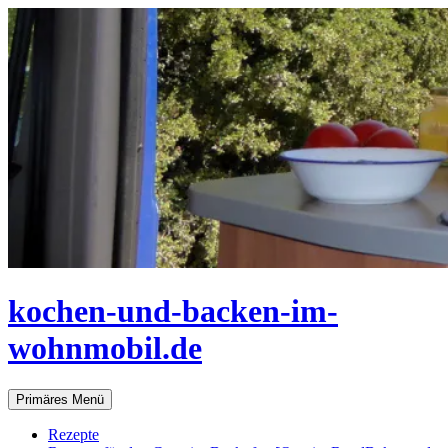
Zum
Inhalt
springen
kochen-und-backen-im-
wohnmobil.de
Suchen
Primäres Menü
Rezepte