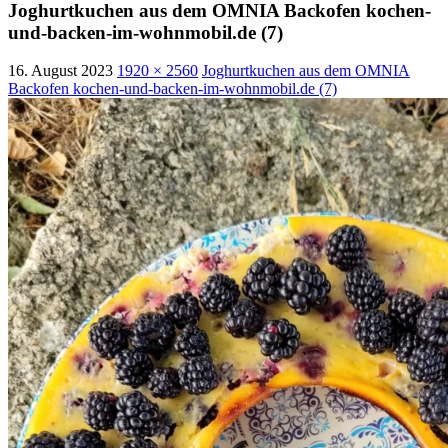
Joghurtkuchen aus dem OMNIA Backofen kochen-
und-backen-im-wohnmobil.de (7)
16. August 2023
1920 × 2560
Joghurtkuchen aus dem OMNIA
Backofen kochen-und-backen-im-wohnmobil.de (7)