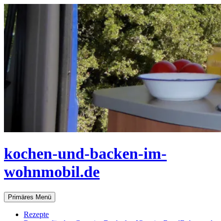
Zum
Inhalt
springen
kochen-und-backen-im-
wohnmobil.de
Suchen
Primäres Menü
Rezepte