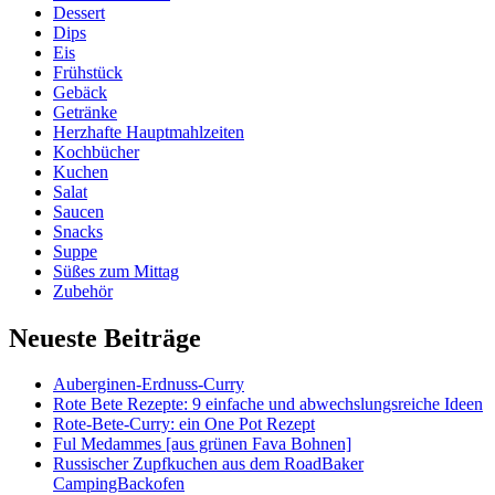
Dessert
Dips
Eis
Frühstück
Gebäck
Getränke
Herzhafte Hauptmahlzeiten
Kochbücher
Kuchen
Salat
Saucen
Snacks
Suppe
Süßes zum Mittag
Zubehör
Neueste Beiträge
Auberginen-Erdnuss-Curry
Rote Bete Rezepte: 9 einfache und abwechslungsreiche Ideen
Rote-Bete-Curry: ein One Pot Rezept
Ful Medammes [aus grünen Fava Bohnen]
Russischer Zupfkuchen aus dem RoadBaker
CampingBackofen