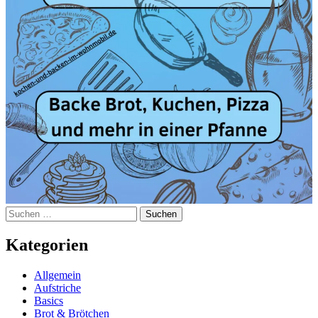
Suchen
nach:
Kategorien
Allgemein
Aufstriche
Basics
Brot & Brötchen