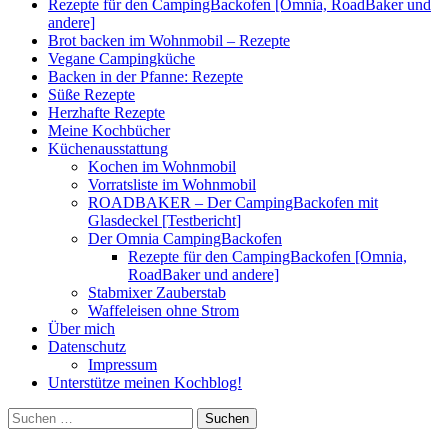
Rezepte für den CampingBackofen [Omnia, RoadBaker und
andere]
Brot backen im Wohnmobil – Rezepte
Vegane Campingküche
Backen in der Pfanne: Rezepte
Süße Rezepte
Herzhafte Rezepte
Meine Kochbücher
Küchenausstattung
Kochen im Wohnmobil
Vorratsliste im Wohnmobil
ROADBAKER – Der CampingBackofen mit
Glasdeckel [Testbericht]
Der Omnia CampingBackofen
Rezepte für den CampingBackofen [Omnia,
RoadBaker und andere]
Stabmixer Zauberstab
Waffeleisen ohne Strom
Über mich
Datenschutz
Impressum
Unterstütze meinen Kochblog!
Suchen
nach: