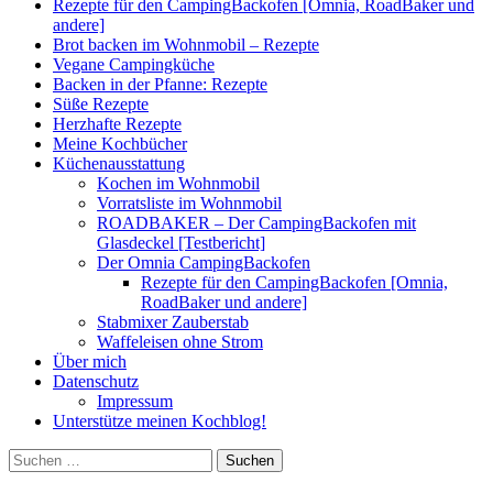
Rezepte für den CampingBackofen [Omnia, RoadBaker und
andere]
Brot backen im Wohnmobil – Rezepte
Vegane Campingküche
Backen in der Pfanne: Rezepte
Süße Rezepte
Herzhafte Rezepte
Meine Kochbücher
Küchenausstattung
Kochen im Wohnmobil
Vorratsliste im Wohnmobil
ROADBAKER – Der CampingBackofen mit
Glasdeckel [Testbericht]
Der Omnia CampingBackofen
Rezepte für den CampingBackofen [Omnia,
RoadBaker und andere]
Stabmixer Zauberstab
Waffeleisen ohne Strom
Über mich
Datenschutz
Impressum
Unterstütze meinen Kochblog!
Suchen
nach: