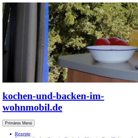
Zum
Inhalt
springen
kochen-und-backen-im-
wohnmobil.de
Suchen
Primäres Menü
Rezepte