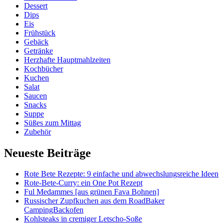
Dessert
Dips
Eis
Frühstück
Gebäck
Getränke
Herzhafte Hauptmahlzeiten
Kochbücher
Kuchen
Salat
Saucen
Snacks
Suppe
Süßes zum Mittag
Zubehör
Neueste Beiträge
Rote Bete Rezepte: 9 einfache und abwechslungsreiche Ideen
Rote-Bete-Curry: ein One Pot Rezept
Ful Medammes [aus grünen Fava Bohnen]
Russischer Zupfkuchen aus dem RoadBaker
CampingBackofen
Kohlsteaks in cremiger Letscho-Soße