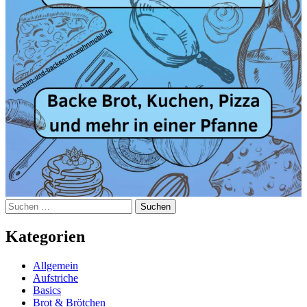
Suchen
nach:
Kategorien
Allgemein
Aufstriche
Basics
Brot & Brötchen