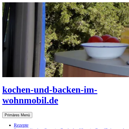
Zum
Inhalt
springen
kochen-und-backen-im-
wohnmobil.de
Suchen
Primäres Menü
Rezepte