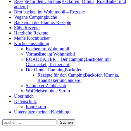
Rezepte für den CampingBackofen [Omnia, RoadBaker und
andere]
Brot backen im Wohnmobil – Rezepte
Vegane Campingküche
Backen in der Pfanne: Rezepte
Süße Rezepte
Herzhafte Rezepte
Meine Kochbücher
Küchenausstattung
Kochen im Wohnmobil
Vorratsliste im Wohnmobil
ROADBAKER – Der CampingBackofen mit
Glasdeckel [Testbericht]
Der Omnia CampingBackofen
Rezepte für den CampingBackofen [Omnia,
RoadBaker und andere]
Stabmixer Zauberstab
Waffeleisen ohne Strom
Über mich
Datenschutz
Impressum
Unterstütze meinen Kochblog!
Suchen
nach: