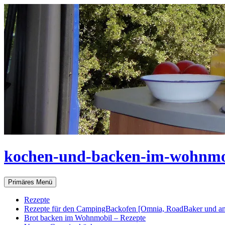
Zum
Inhalt
springen
kochen-und-backen-im-wohnmo
Suchen
Primäres Menü
Rezepte
Rezepte für den CampingBackofen [Omnia, RoadBaker und an
Brot backen im Wohnmobil – Rezepte