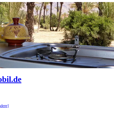
bil.de
dere]