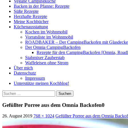
Vegane Campingküche
Backen in der Pfanne: Rezepte
Süße Rezepte
Herzhafte Rezepte
Meine Kochbücher
Küchenausstattung
Kochen im Wohnmobil
Vorratsliste im Wohnmobil
ROADBAKER – Der CampingBackofen mit Glasdeckel [
Der Omnia CampingBackofen
Rezepte für den CampingBackofen [Omnia, Road
Stabmixer Zauberstab
Waffeleisen ohne Strom
Über mich
Datenschutz
Impressum
Unterstütze meinen Kochblog!
Suchen
nach:
Gefüllter Porree aus dem Omnia Backofen0
26. August 2019
768 × 1024
Gefüllter Porree aus dem Omnia Backo