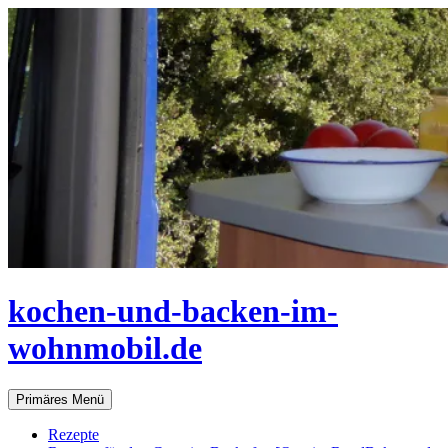
Zum
Inhalt
springen
kochen-und-backen-im-
wohnmobil.de
Suchen
Primäres Menü
Rezepte