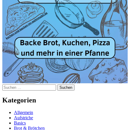
Suchen
nach:
Kategorien
Allgemein
Aufstriche
Basics
Brot & Brötchen