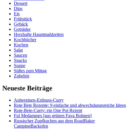
Dessert
Dips
Eis
Frühstück
Gebäck
Getränke
Herzhafte Hauptmahlzeiten
Kochbücher
Kuchen
Salat
Saucen
Snacks
Suppe
Süßes zum Mittag
Zubehör
Neueste Beiträge
Auberginen-Erdnuss-Curry
Rote Bete Rezepte: 9 einfache und abwechslungsreiche Ideen
Rote-Bete-Curry: ein One Pot Rezept
Ful Medammes [aus grünen Fava Bohnen]
Russischer Zupfkuchen aus dem RoadBaker
CampingBackofen