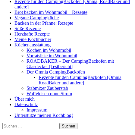
Rezepte für den CampingBackofen [Omnia, RoadBaker und
andere]
Brot backen im Wohnmobil – Rezepte
Vegane Campingküche
Backen in der Pfanne: Rezepte
Süße Rezepte
Herzhafte Rezepte
Meine Kochbücher
Küchenausstattung
Kochen im Wohnmobil
Vorratsliste im Wohnmobil
ROADBAKER – Der CampingBackofen mit
Glasdeckel [Testbericht]
Der Omnia CampingBackofen
Rezepte für den CampingBackofen [Omnia,
RoadBaker und andere]
Stabmixer Zauberstab
Waffeleisen ohne Strom
Über mich
Datenschutz
Impressum
Unterstütze meinen Kochblog!
Suchen
nach: