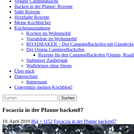
Vegane Campingküche
Backen in der Pfanne: Rezepte
Süße Rezepte
Herzhafte Rezepte
Meine Kochbücher
Küchenausstattung
Kochen im Wohnmobil
Vorratsliste im Wohnmobil
ROADBAKER – Der CampingBackofen mit Glasdeckel [
Der Omnia CampingBackofen
Rezepte für den CampingBackofen [Omnia, Road
Stabmixer Zauberstab
Waffeleisen ohne Strom
Über mich
Datenschutz
Impressum
Unterstütze meinen Kochblog!
Suchen
nach:
Focaccia in der Pfanne backen07
19. April 2019
864 × 1152
Focaccia in der Pfanne backen07