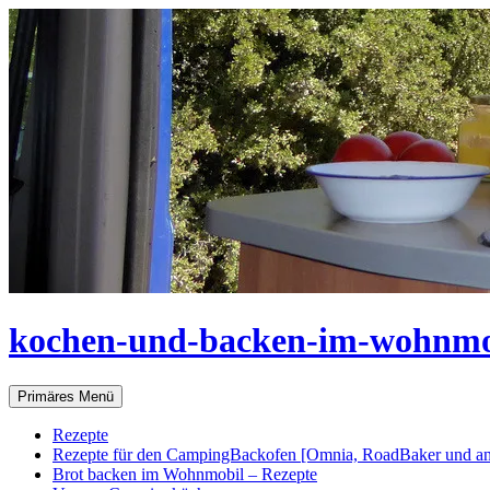
Zum
Inhalt
springen
kochen-und-backen-im-wohnmo
Suchen
Primäres Menü
Rezepte
Rezepte für den CampingBackofen [Omnia, RoadBaker und an
Brot backen im Wohnmobil – Rezepte