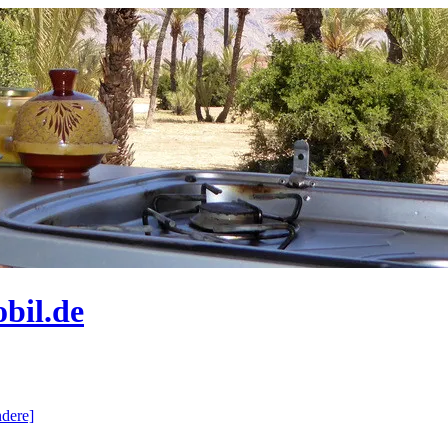
bil.de
dere]