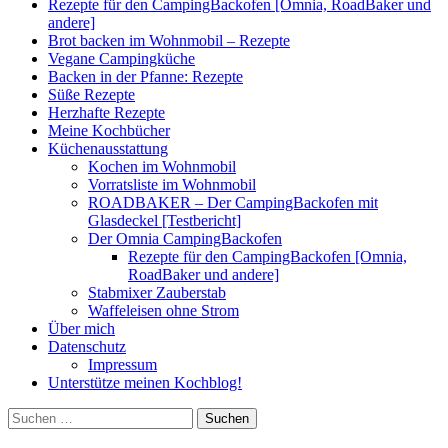
Rezepte für den CampingBackofen [Omnia, RoadBaker und
andere]
Brot backen im Wohnmobil – Rezepte
Vegane Campingküche
Backen in der Pfanne: Rezepte
Süße Rezepte
Herzhafte Rezepte
Meine Kochbücher
Küchenausstattung
Kochen im Wohnmobil
Vorratsliste im Wohnmobil
ROADBAKER – Der CampingBackofen mit
Glasdeckel [Testbericht]
Der Omnia CampingBackofen
Rezepte für den CampingBackofen [Omnia,
RoadBaker und andere]
Stabmixer Zauberstab
Waffeleisen ohne Strom
Über mich
Datenschutz
Impressum
Unterstütze meinen Kochblog!
Suchen
nach: