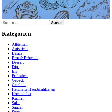
Suchen
nach:
Kategorien
Allgemein
Aufstriche
Basics
Brot & Brötchen
Dessert
Dips
Eis
Frühstück
Gebäck
Getränke
Herzhafte Hauptmahlzeiten
Kochbücher
Kuchen
Salat
Saucen
Snacks