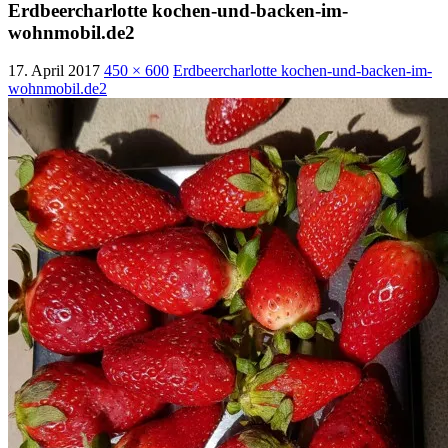
Erdbeercharlotte kochen-und-backen-im-
wohnmobil.de2
17. April 2017
450 × 600
Erdbeercharlotte kochen-und-backen-im-
wohnmobil.de2