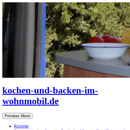
Zum
Inhalt
springen
kochen-und-backen-im-
wohnmobil.de
Suchen
Primäres Menü
Rezepte