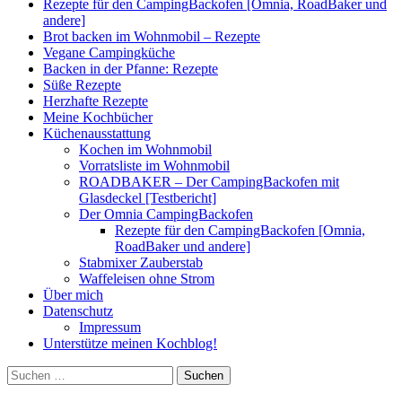
Rezepte für den CampingBackofen [Omnia, RoadBaker und
andere]
Brot backen im Wohnmobil – Rezepte
Vegane Campingküche
Backen in der Pfanne: Rezepte
Süße Rezepte
Herzhafte Rezepte
Meine Kochbücher
Küchenausstattung
Kochen im Wohnmobil
Vorratsliste im Wohnmobil
ROADBAKER – Der CampingBackofen mit
Glasdeckel [Testbericht]
Der Omnia CampingBackofen
Rezepte für den CampingBackofen [Omnia,
RoadBaker und andere]
Stabmixer Zauberstab
Waffeleisen ohne Strom
Über mich
Datenschutz
Impressum
Unterstütze meinen Kochblog!
Suchen
nach: