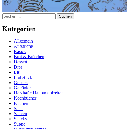
Suchen
nach:
Kategorien
Allgemein
Aufstriche
Basics
Brot & Brötchen
Dessert
Dips
Eis
Frühstück
Gebäck
Getränke
Herzhafte Hauptmahlzeiten
Kochbücher
Kuchen
Salat
Saucen
Snacks
Suppe