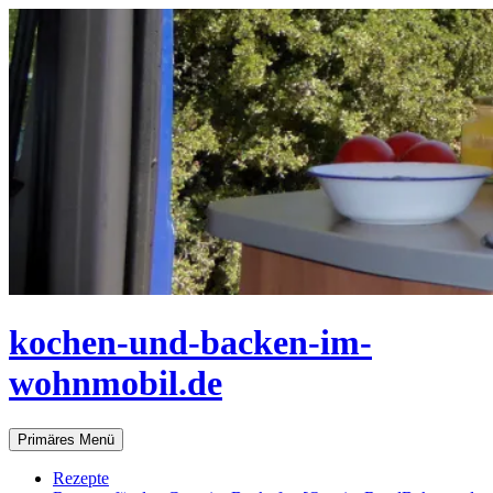
Zum
Inhalt
springen
kochen-und-backen-im-
wohnmobil.de
Suchen
Primäres Menü
Rezepte