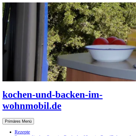
Zum
Inhalt
springen
kochen-und-backen-im-
wohnmobil.de
Suchen
Primäres Menü
Rezepte