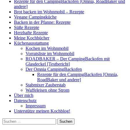
Rezepte für den CampingBackofen [Omnia, RoadBaker und
andere]
Brot backen im Wohnmobil – Rezepte
Vegane Campingküche
Backen in der Pfanne: Rezepte
Süße Rezepte
Herzhafte Rezepte
Meine Kochbücher
Küchenausstattung
Kochen im Wohnmobil
Vorratsliste im Wohnmobil
ROADBAKER – Der CampingBackofen mit
Glasdeckel [Testbericht]
Der Omnia CampingBackofen
Rezepte für den CampingBackofen [Omnia,
RoadBaker und andere]
Stabmixer Zauberstab
Waffeleisen ohne Strom
Über mich
Datenschutz
Impressum
Unterstütze meinen Kochblog!
Suchen
nach: