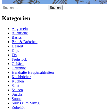
Suchen
nach:
Kategorien
Allgemein
Aufstriche
Basics
Brot & Brötchen
Dessert
Dips
Eis
Frühstück
Gebäck
Getränke
Herzhafte Hauptmahlzeiten
Kochbücher
Kuchen
Salat
Saucen
Snacks
Suppe
Süßes zum Mittag
Zubehör