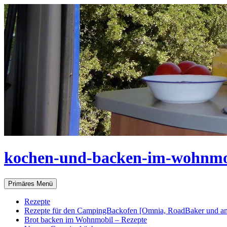
Zum
Inhalt
springen
kochen-und-backen-im-wohnmo
Suchen
Primäres Menü
Rezepte
Rezepte für den CampingBackofen [Omnia, RoadBaker und an
Brot backen im Wohnmobil – Rezepte