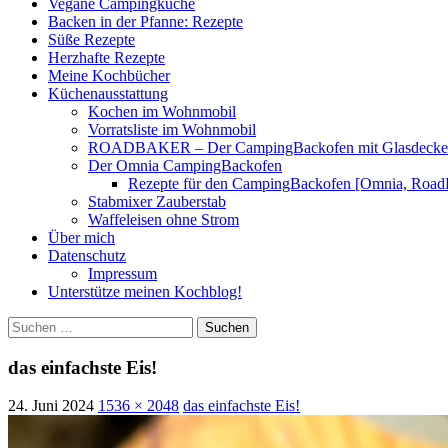
Vegane Campingküche
Backen in der Pfanne: Rezepte
Süße Rezepte
Herzhafte Rezepte
Meine Kochbücher
Küchenausstattung
Kochen im Wohnmobil
Vorratsliste im Wohnmobil
ROADBAKER – Der CampingBackofen mit Glasdeckel [
Der Omnia CampingBackofen
Rezepte für den CampingBackofen [Omnia, Road
Stabmixer Zauberstab
Waffeleisen ohne Strom
Über mich
Datenschutz
Impressum
Unterstütze meinen Kochblog!
Suchen
nach:
das einfachste Eis!
24. Juni 2024
1536 × 2048
das einfachste Eis!