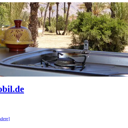
bil.de
dere]