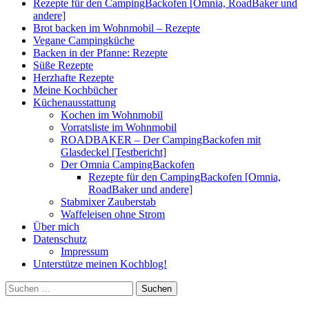
Rezepte für den CampingBackofen [Omnia, RoadBaker und
andere]
Brot backen im Wohnmobil – Rezepte
Vegane Campingküche
Backen in der Pfanne: Rezepte
Süße Rezepte
Herzhafte Rezepte
Meine Kochbücher
Küchenausstattung
Kochen im Wohnmobil
Vorratsliste im Wohnmobil
ROADBAKER – Der CampingBackofen mit
Glasdeckel [Testbericht]
Der Omnia CampingBackofen
Rezepte für den CampingBackofen [Omnia,
RoadBaker und andere]
Stabmixer Zauberstab
Waffeleisen ohne Strom
Über mich
Datenschutz
Impressum
Unterstütze meinen Kochblog!
Suchen
nach: