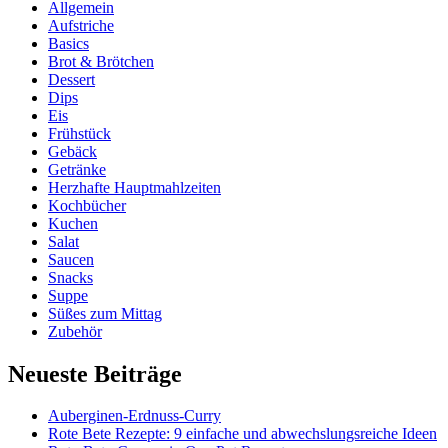
Allgemein
Aufstriche
Basics
Brot & Brötchen
Dessert
Dips
Eis
Frühstück
Gebäck
Getränke
Herzhafte Hauptmahlzeiten
Kochbücher
Kuchen
Salat
Saucen
Snacks
Suppe
Süßes zum Mittag
Zubehör
Neueste Beiträge
Auberginen-Erdnuss-Curry
Rote Bete Rezepte: 9 einfache und abwechslungsreiche Ideen