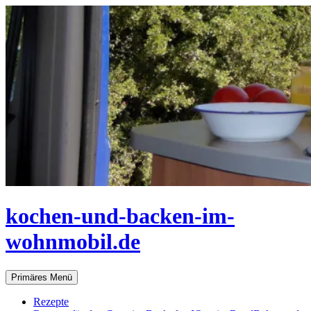
Zum
Inhalt
springen
kochen-und-backen-im-
wohnmobil.de
Suchen
Primäres Menü
Rezepte