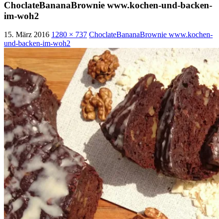
ChoclateBananaBrownie www.kochen-und-backen-
im-woh2
15. März 2016
1280 × 737
ChoclateBananaBrownie www.kochen-
und-backen-im-woh2