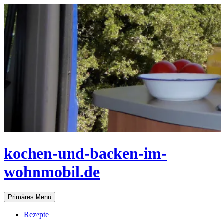
Zum
Inhalt
springen
kochen-und-backen-im-
wohnmobil.de
Suchen
Primäres Menü
Rezepte