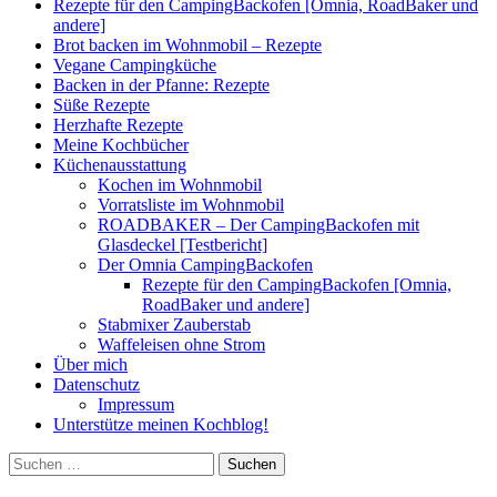
Rezepte für den CampingBackofen [Omnia, RoadBaker und
andere]
Brot backen im Wohnmobil – Rezepte
Vegane Campingküche
Backen in der Pfanne: Rezepte
Süße Rezepte
Herzhafte Rezepte
Meine Kochbücher
Küchenausstattung
Kochen im Wohnmobil
Vorratsliste im Wohnmobil
ROADBAKER – Der CampingBackofen mit
Glasdeckel [Testbericht]
Der Omnia CampingBackofen
Rezepte für den CampingBackofen [Omnia,
RoadBaker und andere]
Stabmixer Zauberstab
Waffeleisen ohne Strom
Über mich
Datenschutz
Impressum
Unterstütze meinen Kochblog!
Suchen
nach: