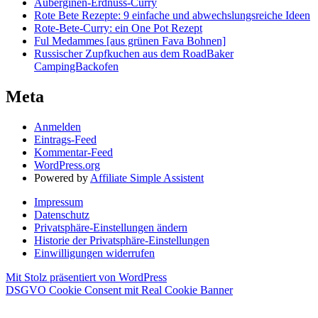
Auberginen-Erdnuss-Curry
Rote Bete Rezepte: 9 einfache und abwechslungsreiche Ideen
Rote-Bete-Curry: ein One Pot Rezept
Ful Medammes [aus grünen Fava Bohnen]
Russischer Zupfkuchen aus dem RoadBaker
CampingBackofen
Meta
Anmelden
Eintrags-Feed
Kommentar-Feed
WordPress.org
Powered by
Affiliate Simple Assistent
Impressum
Datenschutz
Privatsphäre-Einstellungen ändern
Historie der Privatsphäre-Einstellungen
Einwilligungen widerrufen
Mit Stolz präsentiert von WordPress
DSGVO Cookie Consent mit Real Cookie Banner