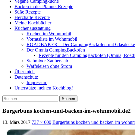
Vegane Campingküche
Backen in der Pfanne: Rezepte
Süße Rezepte
Herzhafte Rezepte
Meine Kochbücher
Küchenausstattung
Kochen im Wohnmobil
Vorratsliste im Wohnmobil
ROADBAKER – Der CampingBackofen mit Glasdeckel [
Der Omnia CampingBackofen
Rezepte für den CampingBackofen [Omnia, Road
Stabmixer Zauberstab
Waffeleisen ohne Strom
Über mich
Datenschutz
Impressum
Unterstütze meinen Kochblog!
Suchen
nach:
Burgerbuns kochen-und-backen-im-wohnmobil.de2
13. März 2017
737 × 600
Burgerbuns kochen-und-backen-im-wohnm