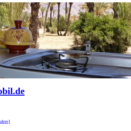
bil.de
dere]