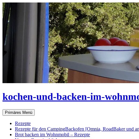
Zum
Inhalt
springen
kochen-und-backen-im-wohnmo
Suchen
Primäres Menü
Rezepte
Rezepte für den CampingBackofen [Omnia, RoadBaker und an
Brot backen im Wohnmobil – Rezepte